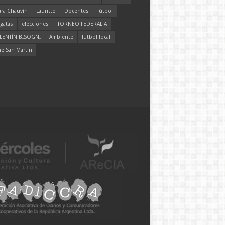
ara Chauvín
Lauritto
Docentes
fútbol
gatas
elecciones
TORNEO FEDERAL A
LENTÍN BISOGNI
Ambiente
fútbol local
ne San Martín