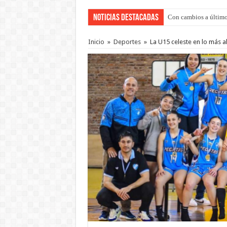
Noticias Destacadas
Con cambios a último
Adopción en Entre Río
Inicio
»
Deportes
»
La U15 celeste en lo más al