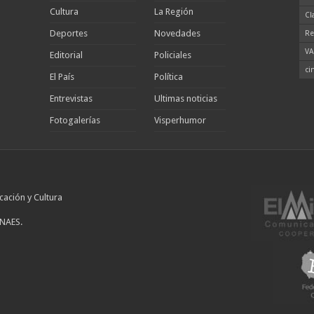
Cultura
La Región
Cl
Deportes
Novedades
Re
VA
Editorial
Policiales
ci
El País
Política
Entrevistas
Ultimas noticias
Fotogalerías
Visperhumor
cación y Cultura
INAES.