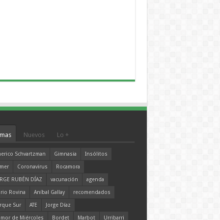
mas
Nuevos
Lo +
erico Schvartzman
Gimnasia
Insólitos
mer
Coronavirus
Rocamora
RGE RUBÉN DÍAZ
vacunación
agenda
rio Rovina
Aníbal Gallay
recomendados
rque Sur
ATE
Jorge Díaz
mor de Miércoles
Bordet
Marbot
Urribarri