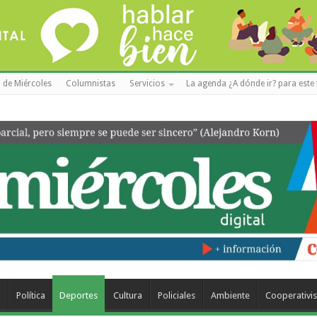
 de Miércoles
Columnistas
Servicios
La agenda ¿A dónde ir? para este 
a
Política
Deportes
Cultura
Policiales
Ambiente
Cooperativi