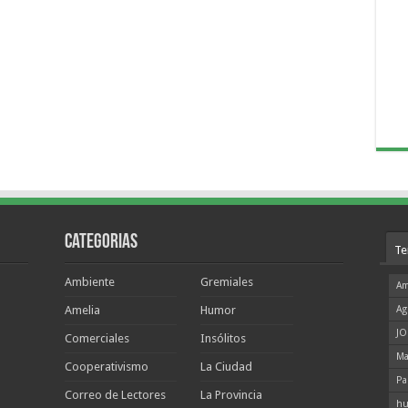
Categorias
Te
Ambiente
Gremiales
Am
Amelia
Humor
Ag
JO
Comerciales
Insólitos
Ma
Cooperativismo
La Ciudad
Pa
Correo de Lectores
La Provincia
hu