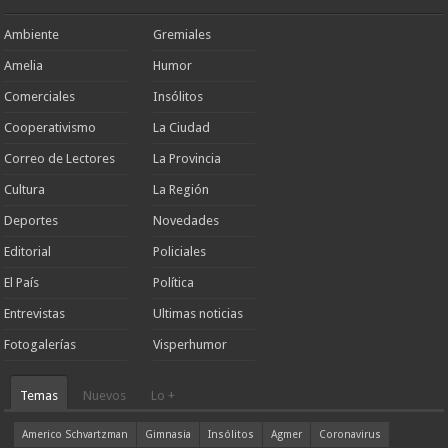
Ambiente
Gremiales
Amelia
Humor
Comerciales
Insólitos
Cooperativismo
La Ciudad
Correo de Lectores
La Provincia
Cultura
La Región
Deportes
Novedades
Editorial
Policiales
El País
Política
Entrevistas
Ultimas noticias
Fotogalerías
Visperhumor
Temas
Nuevos
Lo +
Americo Schvartzman
Gimnasia
Insólitos
Agmer
Coronavirus