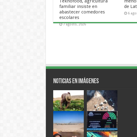
Teknofood, agricultura
menor
familiar insiste en
de La
abastecer comedores
6 ago
escolares
7 agosto, 2026
Noticias en Imágenes