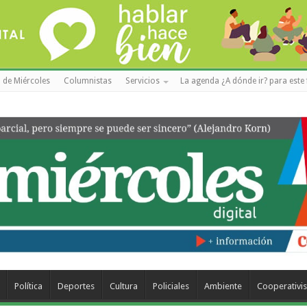
 de Miércoles
Columnistas
Servicios
La agenda ¿A dónde ir? para este 
Política
Deportes
Cultura
Policiales
Ambiente
Cooperativi