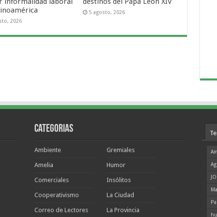
 informalidad laboral
destinos del Papa León XIV
tinoamérica
5 agosto, 2026
sto, 2026
Categorias
Te
Ambiente
Gremiales
Am
Amelia
Humor
Ag
JO
Comerciales
Insólitos
Ma
Cooperativismo
La Ciudad
Pa
Correo de Lectores
La Provincia
hu