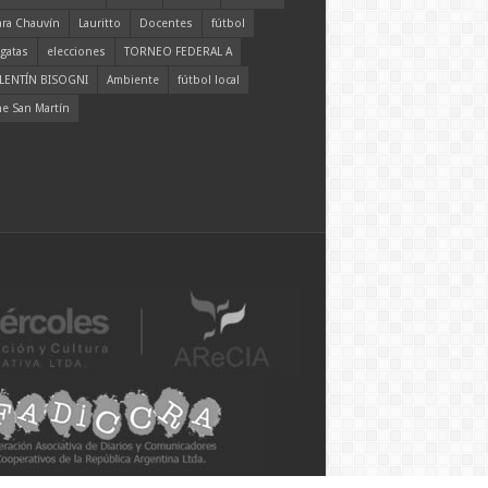
ara Chauvín
Lauritto
Docentes
fútbol
gatas
elecciones
TORNEO FEDERAL A
LENTÍN BISOGNI
Ambiente
fútbol local
ne San Martín