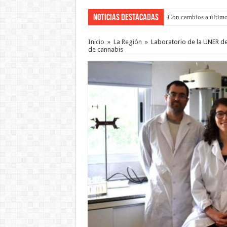
Noticias Destacadas
Con cambios a último
Adopción en Entre Río
Inicio
»
La Región
»
Laboratorio de la UNER de
de cannabis