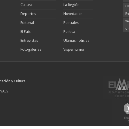
Cultura
La Región
Cl
Deportes
Novedades
Re
VA
Editorial
Policiales
ci
El País
Política
Entrevistas
Ultimas noticias
Fotogalerías
Visperhumor
cación y Cultura
INAES.