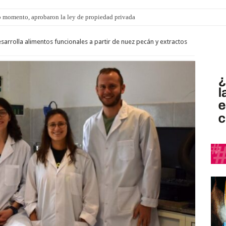
 momento, aprobaron la ley de propiedad privada
s: el 35% de los 90 niños, niñas y adolescentes que esperan una familia tiene CU
sarrolla alimentos funcionales a partir de nuez pecán y extractos