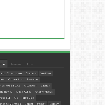
mas
Nuevos
Lo +
erico Schvartzman
Gimnasia
Insólitos
mer
Coronavirus
Rocamora
RGE RUBÉN DÍAZ
vacunación
agenda
rio Rovina
Aníbal Gallay
recomendados
rque Sur
ATE
Jorge Díaz
mor de Miércoles
Bordet
Marbot
Urribarri