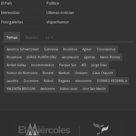
El País
Política
Entrevistas
Ultimas noticias
Fotogalerías
Visperhumor
Temas
Nuevos
Lo +
Americo Schvartzman
Gimnasia
Insólitos
Agmer
Coronavirus
Rocamora
JORGE RUBÉN DÍAZ
vacunación
agenda
Mario Rovina
Aníbal Gallay
recomendados
Parque Sur
ATE
Jorge Díaz
humor de Miércoles
Bordet
Marbot
Urribarri
Clara Chauvín
Lauritto
Docentes
fútbol
Regatas
elecciones
TORNEO FEDERAL A
VALENTÍN BISOGNI
Ambiente
fútbol local
cine San Martín