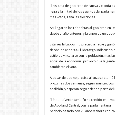
El sistema de gobierno de Nueva Zelanda es 
llega a la mitad de los asientos del parlamen
mas votos, gana las elecciones.
Así llegaron los Laboristas al gobierno en l
desde al año anterior, y la unión de un pequ
Esta vez la Labour no precisó a nadie y ganó
desde los años 90’..El liderazgo indiscutido
estilo de vincularse con la población, mas l
social de la economía, provocó que la gent
cambiaran el voto.
A pesar de que no precisa alianzas, retomó l
próximas dos semanas, según anunció. Los G
coalición, y esperan seguir siendo parte de
El Partido Verde también ha crecido enormem
de Auckland Central, con la parlamentaria m
periodo pasado con 23 años y ahora con 26 