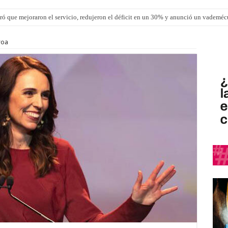
ró que mejoraron el servicio, redujeron el déficit en un 30% y anunció un vademé
ron una cirugía de reconstrucción torácica en el Hospital Urquiza
roa