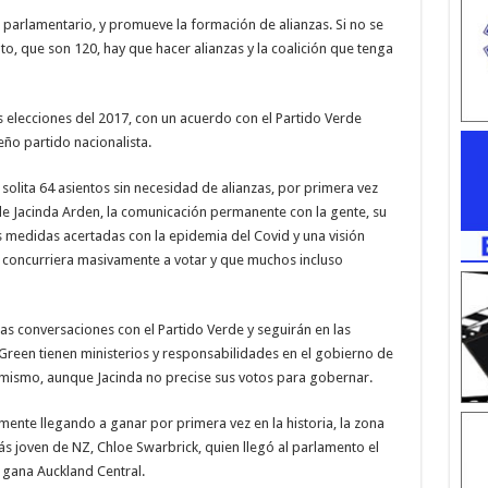
parlamentario, y promueve la formación de alianzas. Si no se
to, que son 120, hay que hacer alianzas y la coalición que tenga
as elecciones del 2017, con un acuerdo con el Partido Verde
eño partido nacionalista.
 solita 64 asientos sin necesidad de alianzas, por primera vez
 de Jacinda Arden, la comunicación permanente con la gente, su
as medidas acertadas con la epidemia del Covid y una visión
e concurriera masivamente a votar y que muchos incluso
as conversaciones con el Partido Verde y seguirán en las
reen tienen ministerios y responsabilidades en el gobierno de
l mismo, aunque Jacinda no precise sus votos para gobernar.
ente llegando a ganar por primera vez en la historia, la zona
ás joven de NZ, Chloe Swarbrick, quien llegó al parlamento el
gana Auckland Central.