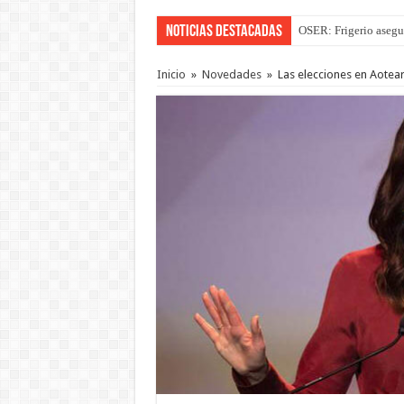
Noticias Destacadas
OSER: Frigerio asegu
Por primera vez hicie
Inicio
»
Novedades
»
Las elecciones en Aotea