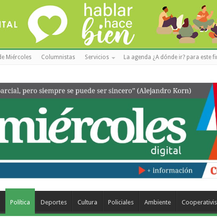
de Miércoles
Columnistas
Servicios
La agenda ¿A dónde ir? para este f
a
Política
Deportes
Cultura
Policiales
Ambiente
Cooperativi