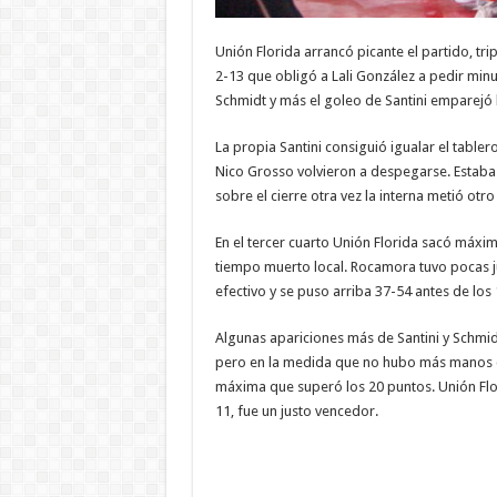
Unión Florida arrancó picante el partido, tr
2-13 que obligó a Lali González a pedir min
Schmidt y más el goleo de Santini emparejó l
La propia Santini consiguió igualar el table
Nico Grosso volvieron a despegarse. Estaba p
sobre el cierre otra vez la interna metió ot
En el tercer cuarto Unión Florida sacó máxim
tiempo muerto local. Rocamora tuvo pocas ju
efectivo y se puso arriba 37-54 antes de los 
Algunas apariciones más de Santini y Schmid
pero en la medida que no hubo más manos con
máxima que superó los 20 puntos. Unión Flor
11, fue un justo vencedor.