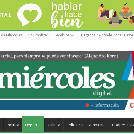
 de Miércoles
Columnistas
Servicios
La agenda ¿A dónde ir? para este 
a
Política
Deportes
Cultura
Policiales
Ambiente
Cooperativi