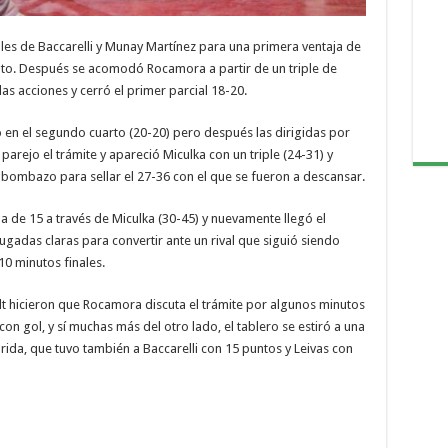
iples de Baccarelli y Munay Martínez para una primera ventaja de
uto. Después se acomodó Rocamora a partir de un triple de
as acciones y cerró el primer parcial 18-20.
ro en el segundo cuarto (20-20) pero después las dirigidas por
arejo el trámite y apareció Miculka con un triple (24-31) y
ro bombazo para sellar el 27-36 con el que se fueron a descansar.
a de 15 a través de Miculka (30-45) y nuevamente llegó el
gadas claras para convertir ante un rival que siguió siendo
10 minutos finales.
t hicieron que Rocamora discuta el trámite por algunos minutos
 gol, y sí muchas más del otro lado, el tablero se estiró a una
ida, que tuvo también a Baccarelli con 15 puntos y Leivas con