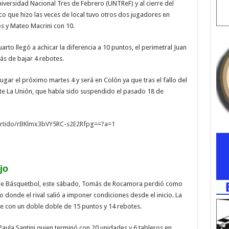
Universidad Nacional Tres de Febrero (UNTReF) y al cierre del
o que hizo las veces de local tuvo otros dos jugadores en
s y Mateo Macrini con 10.
arto llegó a achicar la diferencia a 10 puntos, el perimetral Juan
ás de bajar 4 rebotes.
ugar el próximo martes 4 y será en Colón ya que tras el fallo del
nte La Unión, que había sido suspendido el pasado 18 de
rtido/
rBKlmx3bVY5RC-s2E2Rfpg==?a=1
jo
a de Básquetbol, este sábado, Tomás de Rocamora perdió como
o donde el rival salió a imponer condiciones desde el inicio. La
che con un doble doble de 15 puntos y 14 rebotes.
ula Santini quien terminó con 20 unidades y 6 tableros en