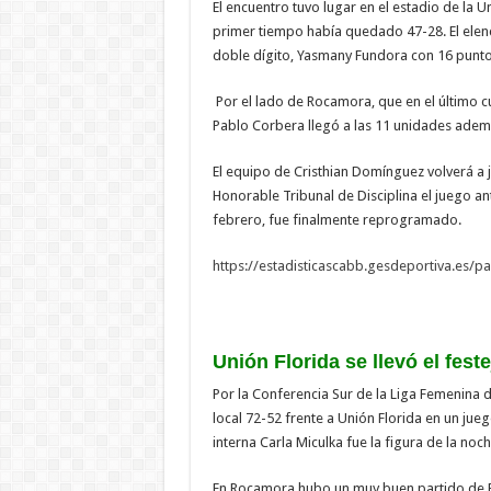
El encuentro tuvo lugar en el estadio de la 
primer tiempo había quedado 47-28. El elenc
doble dígito, Yasmany Fundora con 16 punto
Por el lado de Rocamora, que en el último cu
Pablo Corbera llegó a las 11 unidades adem
El equipo de Cristhian Domínguez volverá a j
Honorable Tribunal de Disciplina el juego a
febrero, fue finalmente reprogramado.
https://estadisticascabb.
gesdeportiva.es/pa
Unión Florida se llevó el feste
Por la Conferencia Sur de la Liga Femenin
local 72-52 frente a Unión Florida en un jueg
interna Carla Miculka fue la figura de la no
En Rocamora hubo un muy buen partido de Pa