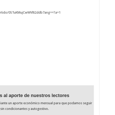
rtido/
0STuKMujCwWVl82ddb7ang==?a=1
s al aporte de nuestros lectores
diante un aporte económico mensual para que podamos seguir
sin condicionantes y autogestivo.