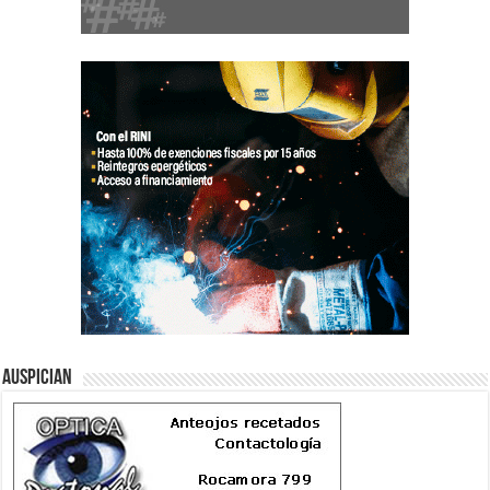
Auspician