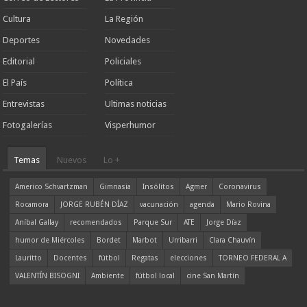
Cultura
La Región
Deportes
Novedades
Editorial
Policiales
El País
Política
Entrevistas
Ultimas noticias
Fotogalerías
Visperhumor
Temas
Nuevos
Lo +
Americo Schvartzman
Gimnasia
Insólitos
Agmer
Coronavirus
Rocamora
JORGE RUBÉN DÍAZ
vacunación
agenda
Mario Rovina
Aníbal Gallay
recomendados
Parque Sur
ATE
Jorge Díaz
humor de Miércoles
Bordet
Marbot
Urribarri
Clara Chauvín
Lauritto
Docentes
fútbol
Regatas
elecciones
TORNEO FEDERAL A
VALENTÍN BISOGNI
Ambiente
fútbol local
cine San Martín