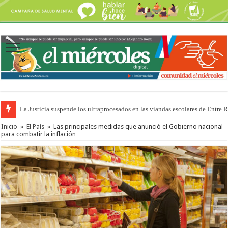
La Justicia suspende los ultraprocesados en las viandas escolares de Entre 
Se presentará la obra “La Runfla de los Macanos”
Inicio
»
El País
»
Las principales medidas que anunció el Gobierno nacional
para combatir la inflación