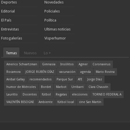
Deportes
Novedades
Editorial
Policiales
El País
Política
Entrevistas
Ultimas noticias
Fotogalerías
Visperhumor
Temas
Nuevos
Lo +
Americo Schvartzman
Gimnasia
Insólitos
Agmer
Coronavirus
Rocamora
JORGE RUBÉN DÍAZ
vacunación
agenda
Mario Rovina
Aníbal Gallay
recomendados
Parque Sur
ATE
Jorge Díaz
humor de Miércoles
Bordet
Marbot
Urribarri
Clara Chauvín
Lauritto
Docentes
fútbol
Regatas
elecciones
TORNEO FEDERAL A
VALENTÍN BISOGNI
Ambiente
fútbol local
cine San Martín