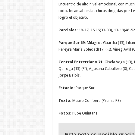
Encuentro de alto nivel emocional, con mucho
todo. Incansables las chicas dirigidas por L
logró el objetivo.
Parciales:
18-17, 15,16(33-33), 13-19(46-52)
Parque Sur 69:
Milagros Guardia (13), Liliana
Pereyra María Soledad(17) (FI), Viñeg Avril (0
Central Entrerriano 71:
Gisela Vega (13), 
Quiroga (13) (FI), Agustina Caballero (0), Ca
Jorge Balbis.
Estadio:
Parque Sur
Texto:
Mauro Coniberti (Prensa PS)
Fotos:
Pupe Quintana
Esta nota es posible gracia