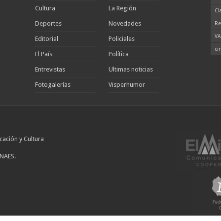
Cultura
La Región
Cl
Deportes
Novedades
Re
VA
Editorial
Policiales
ci
El País
Política
Entrevistas
Ultimas noticias
Fotogalerías
Visperhumor
cación y Cultura
INAES.