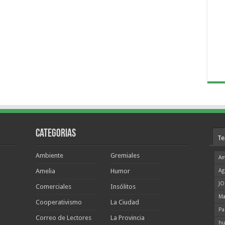
Categorias
Te
Ambiente
Gremiales
Am
Amelia
Humor
Ag
JO
Comerciales
Insólitos
Ma
Cooperativismo
La Ciudad
Pa
Correo de Lectores
La Provincia
hu