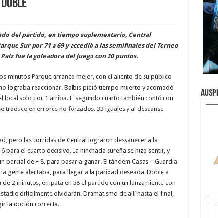
 doble
ndo del partido, en tiempo suplementario, Central
rque Sur por 71 a 69 y accedió a las semifinales del Torneo
aiz fue la goleadora del juego con 20 puntos.
os minutos Parque arrancó mejor, con el aliento de su público
e no lograba reaccionar. Balbis pidió tiempo muerto y acomodó
Ausp
 el local solo por 1 arriba. El segundo cuarto también contó con
 traduce en errores no forzados. 33 iguales y al descanso
ad, pero las corridas de Central lograron desvanecer a la
 para el cuarto decisivo. La hinchada sureña se hizo sentir, y
un parcial de + 8, para pasar a ganar. El tándem Casas – Guardia
la gente alentaba, para llegar a la paridad deseada. Doble a
alta de 2 minutos, empata en 58 el partido con un lanzamiento con
tadio difícilmente olvidarán. Dramatismo de allí hasta el final,
ir la opción correcta.