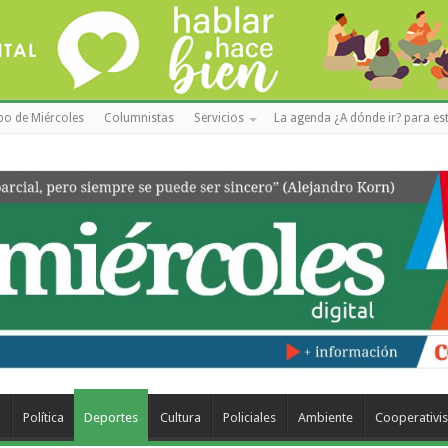
po de Miércoles
Columnistas
Servicios
La agenda ¿A dónde ir? para est
a
Política
Deportes
Cultura
Policiales
Ambiente
Cooperativi