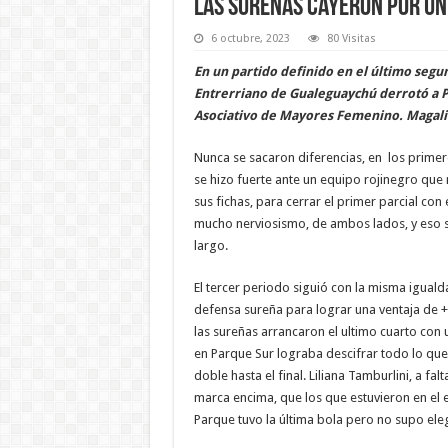
Las sureñas cayeron por un
6 octubre, 2023
80 Visitas
En un partido definido en el último segu
Entrerriano de Gualeguaychú derrotó a Pa
Asociativo de Mayores Femenino. Magali P
Nunca se sacaron diferencias, en los primer
se hizo fuerte ante un equipo rojinegro qu
sus fichas, para cerrar el primer parcial con
mucho nerviosismo, de ambos lados, y eso se
largo.
El tercer periodo siguió con la misma iguald
defensa sureña para lograr una ventaja de + 6
las sureñas arrancaron el ultimo cuarto con 
en Parque Sur lograba descifrar todo lo que 
doble hasta el final. Liliana Tamburlini, a f
marca encima, que los que estuvieron en el es
Parque tuvo la última bola pero no supo eleg