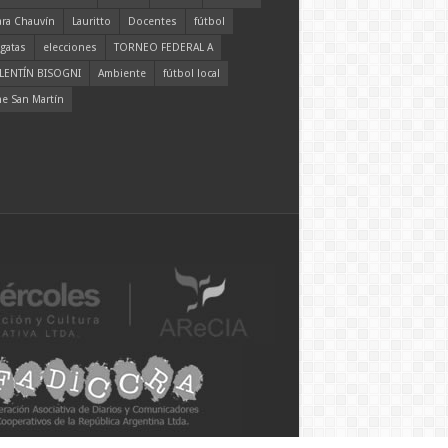
ara Chauvín
Lauritto
Docentes
fútbol
gatas
elecciones
TORNEO FEDERAL A
LENTÍN BISOGNI
Ambiente
fútbol local
ne San Martín