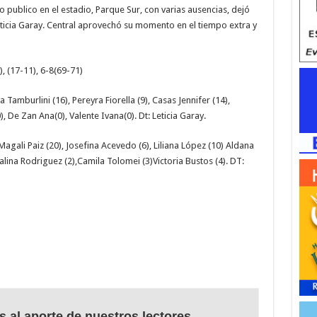
 publico en el estadio, Parque Sur, con varias ausencias, dejó
eticia Garay. Central aprovechó su momento en el tiempo extra y
, (17-11), 6-8(69-71)
 Tamburlini (16), Pereyra Fiorella (9), Casas Jennifer (14),
), De Zan Ana(0), Valente Ivana(0). Dt: Leticia Garay.
Magali Paiz (20), Josefina Acevedo (6), Liliana López (10) Aldana
talina Rodriguez (2),Camila Tolomei (3)Victoria Bustos (4). DT:
s al aporte de nuestros lectores