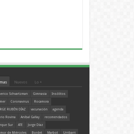
mas
Nuevos
Lo +
erico Schvartzman
Gimnasia
Insólitos
mer
Coronavirus
Rocamora
RGE RUBÉN DÍAZ
vacunación
agenda
rio Rovina
Aníbal Gallay
recomendados
rque Sur
ATE
Jorge Díaz
mor de Miércoles
Bordet
Marbot
Urribarri