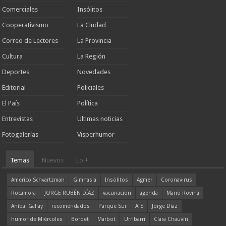
Comerciales
Insólitos
Cooperativismo
La Ciudad
Correo de Lectores
La Provincia
Cultura
La Región
Deportes
Novedades
Editorial
Policiales
El País
Política
Entrevistas
Ultimas noticias
Fotogalerías
Visperhumor
Temas
Nuevos
Lo +
Americo Schvartzman
Gimnasia
Insólitos
Agmer
Coronavirus
Rocamora
JORGE RUBÉN DÍAZ
vacunación
agenda
Mario Rovina
Aníbal Gallay
recomendados
Parque Sur
ATE
Jorge Díaz
humor de Miércoles
Bordet
Marbot
Urribarri
Clara Chauvín