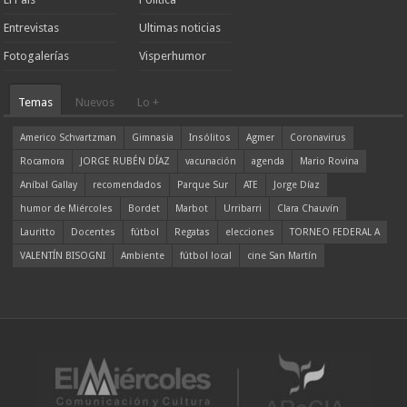
Entrevistas
Ultimas noticias
Fotogalerías
Visperhumor
Temas
Nuevos
Lo +
Americo Schvartzman
Gimnasia
Insólitos
Agmer
Coronavirus
Rocamora
JORGE RUBÉN DÍAZ
vacunación
agenda
Mario Rovina
Aníbal Gallay
recomendados
Parque Sur
ATE
Jorge Díaz
humor de Miércoles
Bordet
Marbot
Urribarri
Clara Chauvín
Lauritto
Docentes
fútbol
Regatas
elecciones
TORNEO FEDERAL A
VALENTÍN BISOGNI
Ambiente
fútbol local
cine San Martín