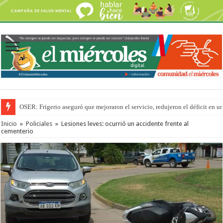
OSER: Frigerio aseguró que mejoraron el servicio, redujeron el déficit e
Por primera vez hicieron una cirugía de reconstrucción torácica en el Hospi
Inicio
»
Policiales
»
Lesiones leves: ocurrió un accidente frente al
cementerio