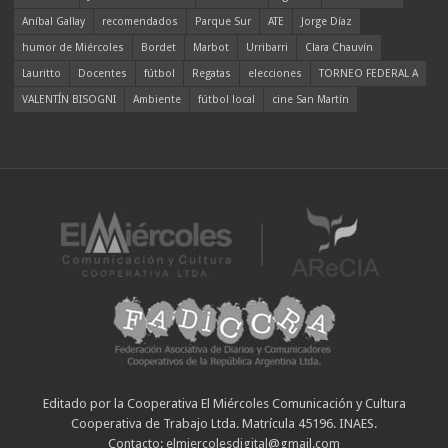
Aníbal Gallay
recomendados
Parque Sur
ATE
Jorge Díaz
humor de Miércoles
Bordet
Marbot
Urribarri
Clara Chauvín
Lauritto
Docentes
fútbol
Regatas
elecciones
TORNEO FEDERAL A
VALENTÍN BISOGNI
Ambiente
fútbol local
cine San Martín
Editado por la Cooperativa El Miércoles Comunicación y Cultura
Cooperativa de Trabajo Ltda. Matrícula 45196. INAES.
Contacto: elmiercolesdigital@gmail.com