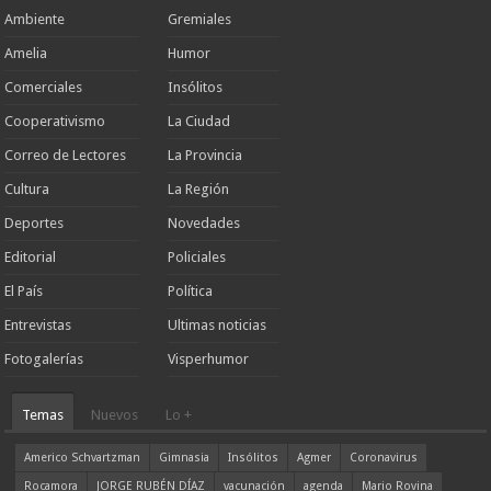
Ambiente
Gremiales
Amelia
Humor
Comerciales
Insólitos
Cooperativismo
La Ciudad
Correo de Lectores
La Provincia
Cultura
La Región
Deportes
Novedades
Editorial
Policiales
El País
Política
Entrevistas
Ultimas noticias
Fotogalerías
Visperhumor
Temas
Nuevos
Lo +
Americo Schvartzman
Gimnasia
Insólitos
Agmer
Coronavirus
Rocamora
JORGE RUBÉN DÍAZ
vacunación
agenda
Mario Rovina