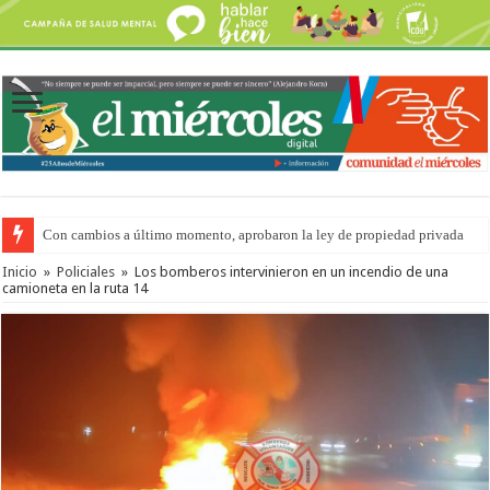
Con cambios a último momento, aprobaron la ley de propiedad privada
Adopción en Entre Ríos: el 35% de los 90 niños, niñas y adolescentes que 
Inicio
»
Policiales
»
Los bomberos intervinieron en un incendio de una
camioneta en la ruta 14