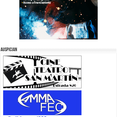
Auspician