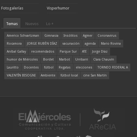
Fotogalerías
Visperhumor
Temas
Nuevos
Lo +
Americo Schvartzman
Gimnasia
Insólitos
Agmer
Coronavirus
Rocamora
JORGE RUBÉN DÍAZ
vacunación
agenda
Mario Rovina
Aníbal Gallay
recomendados
Parque Sur
ATE
Jorge Díaz
humor de Miércoles
Bordet
Marbot
Urribarri
Clara Chauvín
Lauritto
Docentes
fútbol
Regatas
elecciones
TORNEO FEDERAL A
VALENTÍN BISOGNI
Ambiente
fútbol local
cine San Martín