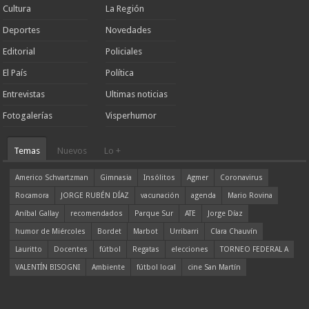
Cultura
La Región
Deportes
Novedades
Editorial
Policiales
El País
Política
Entrevistas
Ultimas noticias
Fotogalerías
Visperhumor
Temas
Nuevos
Lo +
Americo Schvartzman
Gimnasia
Insólitos
Agmer
Coronavirus
Rocamora
JORGE RUBÉN DÍAZ
vacunación
agenda
Mario Rovina
Aníbal Gallay
recomendados
Parque Sur
ATE
Jorge Díaz
humor de Miércoles
Bordet
Marbot
Urribarri
Clara Chauvín
Lauritto
Docentes
fútbol
Regatas
elecciones
TORNEO FEDERAL A
VALENTÍN BISOGNI
Ambiente
fútbol local
cine San Martín