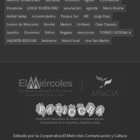
Americo Schvartzman
Gimnasia
Insólitos
Agmer
Coronavirus
Rocamora
JORGE RUBÉN DÍAZ
vacunación
agenda
Mario Rovina
Aníbal Gallay
recomendados
Parque Sur
ATE
Jorge Díaz
humor de Miércoles
Bordet
Marbot
Urribarri
Clara Chauvín
Lauritto
Docentes
fútbol
Regatas
elecciones
TORNEO FEDERAL A
VALENTÍN BISOGNI
Ambiente
fútbol local
cine San Martín
Editado por la Cooperativa El Miércoles Comunicación y Cultura