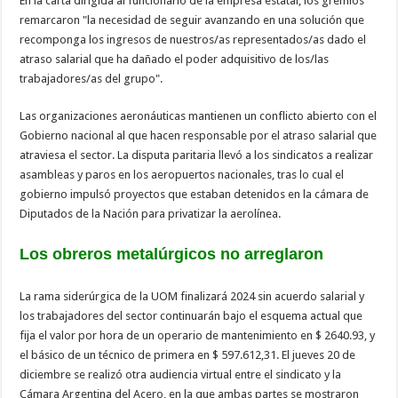
En la carta dirigida al funcionario de la empresa estatal, los gremios
remarcaron "la necesidad de seguir avanzando en una solución que
recomponga los ingresos de nuestros/as representados/as dado el
atraso salarial que ha dañado el poder adquisitivo de los/las
trabajadores/as del grupo".
Las organizaciones aeronáuticas mantienen un conflicto abierto con el
Gobierno nacional al que hacen responsable por el atraso salarial que
atraviesa el sector. La disputa paritaria llevó a los sindicatos a realizar
asambleas y paros en los aeropuertos nacionales, tras lo cual el
gobierno impulsó proyectos que estaban detenidos en la cámara de
Diputados de la Nación para privatizar la aerolínea.
Los obreros metalúrgicos no arreglaron
La rama siderúrgica de la UOM finalizará 2024 sin acuerdo salarial y
los trabajadores del sector continuarán bajo el esquema actual que
fija el valor por hora de un operario de mantenimiento en $ 2640.93, y
el básico de un técnico de primera en $ 597.612,31. El jueves 20 de
diciembre se realizó otra audiencia virtual entre el sindicato y la
Cámara Argentina del Acero, en la que ambas partes se mostraron