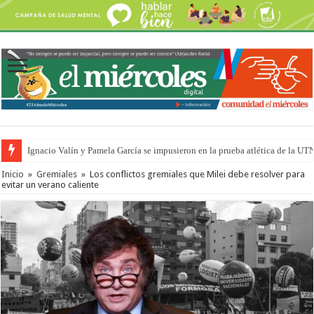
Ignacio Valín y Pamela García se impusieron en la prueba atlética de la UT
Traigo el litoral en mi canción: 100 años de Aníbal Sampayo
Inicio
»
Gremiales
»
Los conflictos gremiales que Milei debe resolver para
evitar un verano caliente