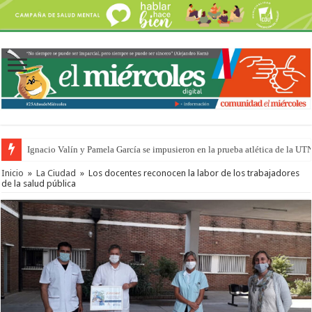
Ignacio Valín y Pamela García se impusieron en la prueba atlética de la UT
Traigo el litoral en mi canción: 100 años de Aníbal Sampayo
Inicio
»
La Ciudad
»
Los docentes reconocen la labor de los trabajadores
de la salud pública