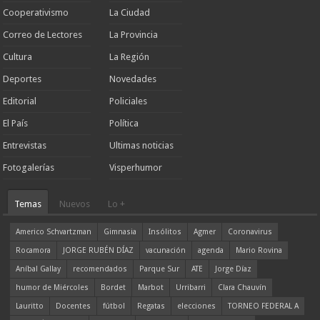
Cooperativismo
La Ciudad
Correo de Lectores
La Provincia
Cultura
La Región
Deportes
Novedades
Editorial
Policiales
El País
Política
Entrevistas
Ultimas noticias
Fotogalerías
Visperhumor
Temas
Nuevos
Lo +
Americo Schvartzman
Gimnasia
Insólitos
Agmer
Coronavirus
Rocamora
JORGE RUBÉN DÍAZ
vacunación
agenda
Mario Rovina
Aníbal Gallay
recomendados
Parque Sur
ATE
Jorge Díaz
humor de Miércoles
Bordet
Marbot
Urribarri
Clara Chauvín
Lauritto
Docentes
fútbol
Regatas
elecciones
TORNEO FEDERAL A