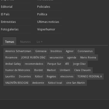
Editorial
Policiales
El País
Política
Entrevistas
Ultimas noticias
Fotogalerías
Visperhumor
Temas
Nuevos
Lo +
Americo Schvartzman
Gimnasia
Insólitos
Agmer
Coronavirus
Rocamora
JORGE RUBÉN DÍAZ
vacunación
agenda
Mario Rovina
Aníbal Gallay
recomendados
Parque Sur
ATE
Jorge Díaz
humor de Miércoles
Bordet
Marbot
Urribarri
Clara Chauvín
Lauritto
Docentes
fútbol
Regatas
elecciones
TORNEO FEDERAL A
VALENTÍN BISOGNI
Ambiente
fútbol local
cine San Martín