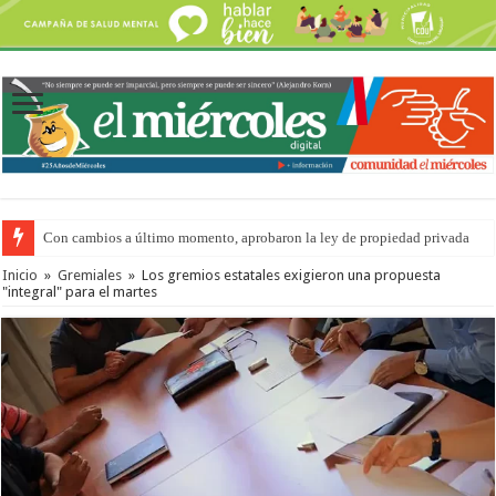
Con cambios a último momento, aprobaron la ley de propiedad privada
Del viernes 7 al domingo 9 de agosto: la agenda ¿A dónde ir? para este find
Inicio
»
Gremiales
»
Los gremios estatales exigieron una propuesta
"integral" para el martes