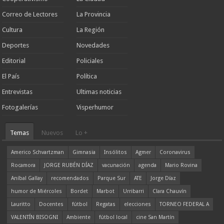
Correo de Lectores
La Provincia
Cultura
La Región
Deportes
Novedades
Editorial
Policiales
El País
Política
Entrevistas
Ultimas noticias
Fotogalerías
Visperhumor
Temas
Nuevos
Lo +
Americo Schvartzman
Gimnasia
Insólitos
Agmer
Coronavirus
Rocamora
JORGE RUBÉN DÍAZ
vacunación
agenda
Mario Rovina
Aníbal Gallay
recomendados
Parque Sur
ATE
Jorge Díaz
humor de Miércoles
Bordet
Marbot
Urribarri
Clara Chauvín
Lauritto
Docentes
fútbol
Regatas
elecciones
TORNEO FEDERAL A
VALENTÍN BISOGNI
Ambiente
fútbol local
cine San Martín