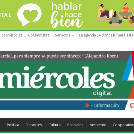
 de Miércoles
Columnistas
Servicios
La agenda ¿A dónde ir? para este 
a
Política
Deportes
Cultura
Policiales
Ambiente
Cooperativ