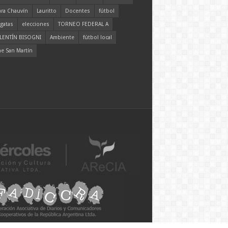
ara Chauvín
Lauritto
Docentes
fútbol
gatas
elecciones
TORNEO FEDERAL A
LENTÍN BISOGNI
Ambiente
fútbol local
ne San Martín