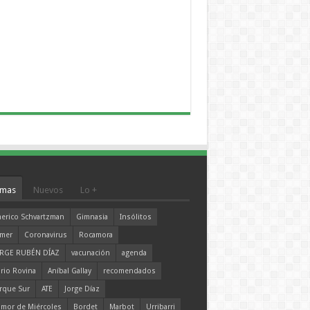
mas
Nuevos
Lo +
erico Schvartzman
Gimnasia
Insólitos
mer
Coronavirus
Rocamora
RGE RUBÉN DÍAZ
vacunación
agenda
rio Rovina
Aníbal Gallay
recomendados
rque Sur
ATE
Jorge Díaz
mor de Miércoles
Bordet
Marbot
Urribarri