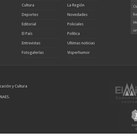
Cultura
La Región
Cl
Deportes
Novedades
Re
VA
Editorial
Policiales
ci
El País
Política
Entrevistas
Ultimas noticias
Fotogalerías
Visperhumor
cación y Cultura
INAES.