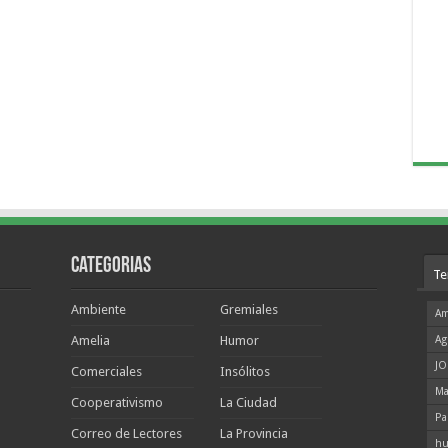
Categorias
Te
Ambiente
Gremiales
Am
Amelia
Humor
Ag
JO
Comerciales
Insólitos
Ma
Cooperativismo
La Ciudad
Pa
Correo de Lectores
La Provincia
hu