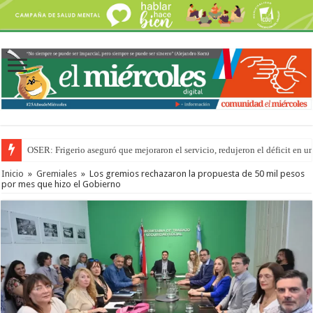
OSER: Frigerio aseguró que mejoraron el servicio, redujeron el déficit e
Por primera vez hicieron una cirugía de reconstrucción torácica en el Hospi
Inicio
»
Gremiales
»
Los gremios rechazaron la propuesta de 50 mil pesos
por mes que hizo el Gobierno