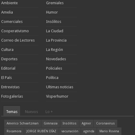
Ambiente
Gremiales
Amelia
Humor
Comerciales
Insólitos
Cooperativismo
La Ciudad
Correo de Lectores
La Provincia
Cultura
La Región
Deportes
Novedades
Editorial
Policiales
El País
Política
Entrevistas
Ultimas noticias
Fotogalerías
Visperhumor
Temas
Nuevos
Lo +
Americo Schvartzman
Gimnasia
Insólitos
Agmer
Coronavirus
Rocamora
JORGE RUBÉN DÍAZ
vacunación
agenda
Mario Rovina