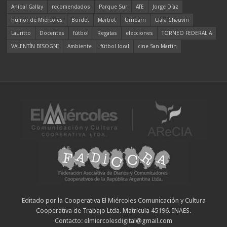
Aníbal Gallay
recomendados
Parque Sur
ATE
Jorge Díaz
humor de Miércoles
Bordet
Marbot
Urribarri
Clara Chauvín
Lauritto
Docentes
fútbol
Regatas
elecciones
TORNEO FEDERAL A
VALENTÍN BISOGNI
Ambiente
fútbol local
cine San Martín
Editado por la Cooperativa El Miércoles Comunicación y Cultura
Cooperativa de Trabajo Ltda. Matrícula 45196. INAES.
Contacto: elmiercolesdigital@gmail.com