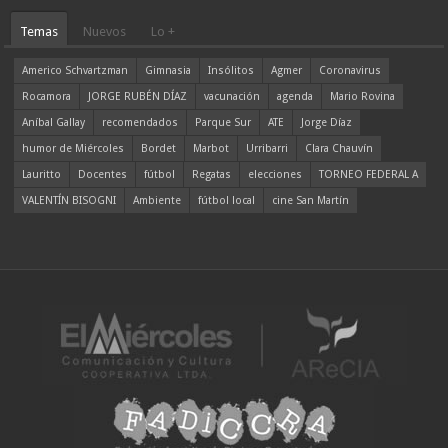
Temas
Nuevos
Lo +
Americo Schvartzman
Gimnasia
Insólitos
Agmer
Coronavirus
Rocamora
JORGE RUBÉN DÍAZ
vacunación
agenda
Mario Rovina
Aníbal Gallay
recomendados
Parque Sur
ATE
Jorge Díaz
humor de Miércoles
Bordet
Marbot
Urribarri
Clara Chauvín
Lauritto
Docentes
fútbol
Regatas
elecciones
TORNEO FEDERAL A
VALENTÍN BISOGNI
Ambiente
fútbol local
cine San Martín