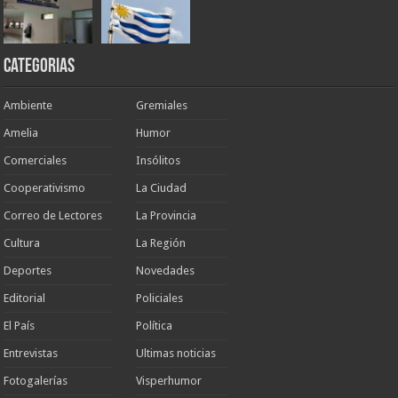
Categorias
Ambiente
Gremiales
Amelia
Humor
Comerciales
Insólitos
Cooperativismo
La Ciudad
Correo de Lectores
La Provincia
Cultura
La Región
Deportes
Novedades
Editorial
Policiales
El País
Política
Entrevistas
Ultimas noticias
Fotogalerías
Visperhumor