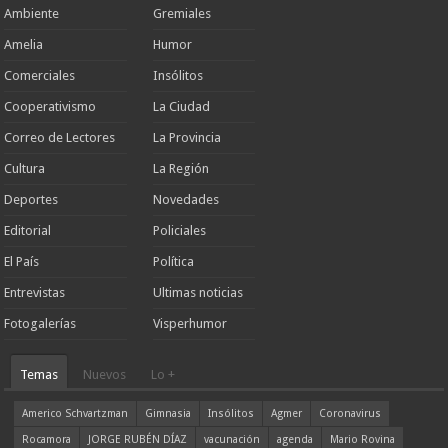
Ambiente
Gremiales
Amelia
Humor
Comerciales
Insólitos
Cooperativismo
La Ciudad
Correo de Lectores
La Provincia
Cultura
La Región
Deportes
Novedades
Editorial
Policiales
El País
Política
Entrevistas
Ultimas noticias
Fotogalerías
Visperhumor
Temas
Nuevos
Lo +
Americo Schvartzman
Gimnasia
Insólitos
Agmer
Coronavirus
Rocamora
JORGE RUBÉN DÍAZ
vacunación
agenda
Mario Rovina