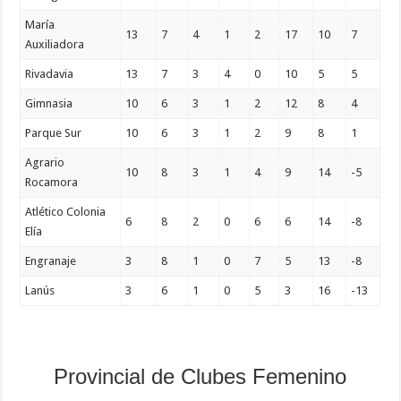
María
13
7
4
1
2
17
10
7
Auxiliadora
Rivadavia
13
7
3
4
0
10
5
5
Gimnasia
10
6
3
1
2
12
8
4
Parque Sur
10
6
3
1
2
9
8
1
Agrario
10
8
3
1
4
9
14
-5
Rocamora
Atlético Colonia
6
8
2
0
6
6
14
-8
Elía
Engranaje
3
8
1
0
7
5
13
-8
Lanús
3
6
1
0
5
3
16
-13
Provincial de Clubes Femenino