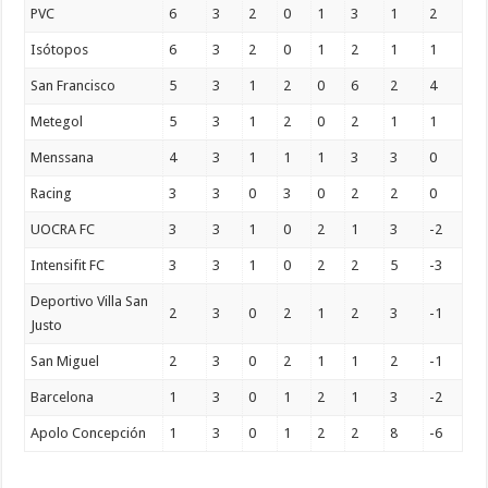
PVC
6
3
2
0
1
3
1
2
Isótopos
6
3
2
0
1
2
1
1
San Francisco
5
3
1
2
0
6
2
4
Metegol
5
3
1
2
0
2
1
1
Menssana
4
3
1
1
1
3
3
0
Racing
3
3
0
3
0
2
2
0
UOCRA FC
3
3
1
0
2
1
3
-2
Intensifit FC
3
3
1
0
2
2
5
-3
Deportivo Villa San
2
3
0
2
1
2
3
-1
Justo
San Miguel
2
3
0
2
1
1
2
-1
Barcelona
1
3
0
1
2
1
3
-2
Apolo Concepción
1
3
0
1
2
2
8
-6