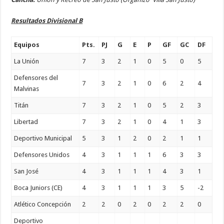
Resultados Divisional B
Equipos
Pts.
PJ
G
E
P
GF
GC
DF
La Unión
7
3
2
1
0
5
0
5
Defensores del
7
3
2
1
0
6
2
4
Malvinas
Titán
7
3
2
1
0
5
2
3
Libertad
7
3
2
1
0
4
1
3
Deportivo Municipal
5
3
1
2
0
2
1
1
Defensores Unidos
4
3
1
1
1
6
3
3
San José
4
3
1
1
1
4
3
1
Boca Juniors (CE)
4
3
1
1
1
3
5
-2
Atlético Concepción
2
2
0
2
0
2
2
0
Deportivo