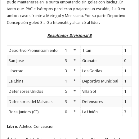
pudo mantenerse en la punta empatando sin goles con Racing. En
tanto que PVC e Isótopos perdieron y bajaron un escalón, 1 a 0 en
ambos casos frente a Metegol y Menssana. Por su parte Deportivo
Concepción goleó 3 a 0 a Intensifit y alcanzó al líder.
Resultados Divisional B
Deportivo Pronunciamiento
1
*
Titán
1
San José
3
*
Granate
0
Libertad
3
*
Los Gorilas
1
La China
1
*
Deportivo Municipal
1
Defensores Unidos
5
*
Villa Sol
1
Defensores del Malvinas
3
*
Defensores
1
Boca Juniors (CE)
0
*
La Unión
3
Libre:
Atlético Concepción