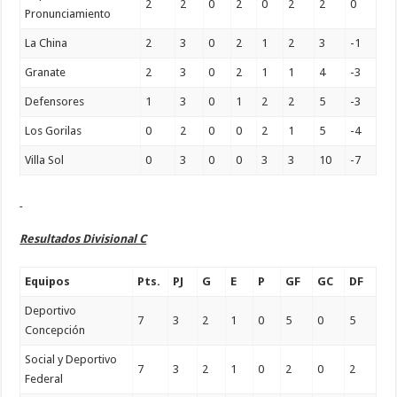
2
2
0
2
0
2
2
0
Pronunciamiento
La China
2
3
0
2
1
2
3
-1
Granate
2
3
0
2
1
1
4
-3
Defensores
1
3
0
1
2
2
5
-3
Los Gorilas
0
2
0
0
2
1
5
-4
Villa Sol
0
3
0
0
3
3
10
-7
Resultados Divisional C
Equipos
Pts.
PJ
G
E
P
GF
GC
DF
Deportivo
7
3
2
1
0
5
0
5
Concepción
Social y Deportivo
7
3
2
1
0
2
0
2
Federal