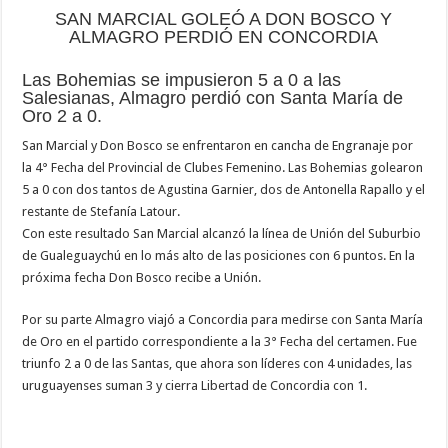
SAN MARCIAL GOLEÓ A DON BOSCO Y
ALMAGRO PERDIÓ EN CONCORDIA
Las Bohemias se impusieron 5 a 0 a las
Salesianas, Almagro perdió con Santa María de
Oro 2 a 0.
San Marcial y Don Bosco se enfrentaron en cancha de Engranaje por
la 4° Fecha del Provincial de Clubes Femenino. Las Bohemias golearon
5 a 0 con dos tantos de Agustina Garnier, dos de Antonella Rapallo y el
restante de Stefanía Latour.
Con este resultado San Marcial alcanzó la línea de Unión del Suburbio
de Gualeguaychú en lo más alto de las posiciones con 6 puntos. En la
próxima fecha Don Bosco recibe a Unión.
Por su parte Almagro viajó a Concordia para medirse con Santa María
de Oro en el partido correspondiente a la 3° Fecha del certamen. Fue
triunfo 2 a 0 de las Santas, que ahora son líderes con 4 unidades, las
uruguayenses suman 3 y cierra Libertad de Concordia con 1.