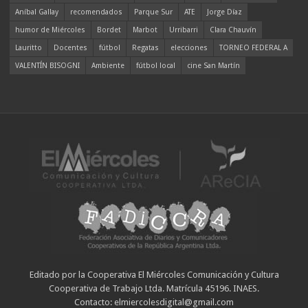
Aníbal Gallay
recomendados
Parque Sur
ATE
Jorge Díaz
humor de Miércoles
Bordet
Marbot
Urribarri
Clara Chauvín
Lauritto
Docentes
fútbol
Regatas
elecciones
TORNEO FEDERAL A
VALENTÍN BISOGNI
Ambiente
fútbol local
cine San Martín
Editado por la Cooperativa El Miércoles Comunicación y Cultura
Cooperativa de Trabajo Ltda. Matrícula 45196. INAES.
Contacto: elmiercolesdigital@gmail.com