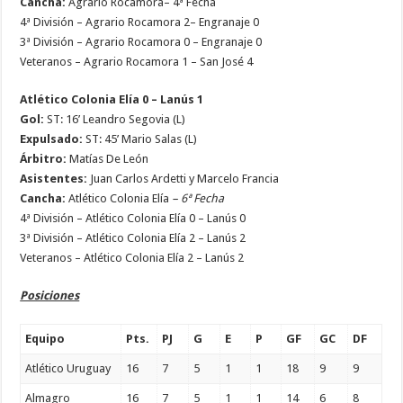
Cancha:
Agrario Rocamora– 4ª Fecha
4ª División – Agrario Rocamora 2– Engranaje 0
3ª División – Agrario Rocamora 0 – Engranaje 0
Veteranos – Agrario Rocamora 1 – San José 4
Atlético Colonia Elía 0 – Lanús 1
Gol:
ST: 16’ Leandro Segovia (L)
Expulsado:
ST: 45’ Mario Salas (L)
Árbitro:
Matías De León
Asistentes:
Juan Carlos Ardetti y Marcelo Francia
Cancha:
Atlético Colonia Elía
– 6ª Fecha
4ª División – Atlético Colonia Elía 0 – Lanús 0
3ª División – Atlético Colonia Elía 2 – Lanús 2
Veteranos – Atlético Colonia Elía 2 – Lanús 2
Posiciones
Equipo
Pts.
PJ
G
E
P
GF
GC
DF
Atlético Uruguay
16
7
5
1
1
18
9
9
Almagro
16
7
5
1
1
14
6
8