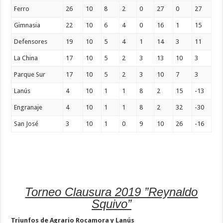
Ferro
26
10
8
2
0
27
0
27
Gimnasia
22
10
6
4
0
16
1
15
Defensores
19
10
5
4
1
14
3
11
La China
17
10
5
2
3
13
10
3
Parque Sur
17
10
5
2
3
10
7
3
Lanús
4
10
1
1
8
2
15
-13
Engranaje
4
10
1
1
8
2
32
-30
San José
3
10
1
0
9
10
26
-16
Torneo Clausura 2019 ”Reynaldo
Squivo”
Triunfos de Agrario Rocamora y Lanús