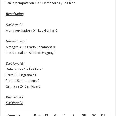
Lanús y empataron 1 a 1 Defensores y La China.
Resultados
Divisional A
María Auxiliadora 0 – Los Gorilas 0
Jueves 05/09
Almagro 4 – Agrario Rocamora 0
San Marcial 1 – Atlético Uruguay 1
Divisional B
Defensores 1 – La China 1
Ferro 6 – Engranaje 0
Parque Sur 1 – Lanús 0
Gimnasia 2- San José 0
Posiciones
Divisional A
Equipos
Pts.
PJ
G
E
P
GF
GC
DF