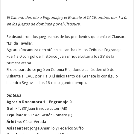
El Canario derrotó a Engranaje y el Granate al CACE, ambos por 1 a 0,
en los juegos de domingo por el Clausura.
Se disputaron dos juegos más de los pendientes que tenía el Clausura
“Esilda Tavella”.
Agrario Rocamora derrotó en su cancha de Los Ceibos a Engranaje.
Fue 1 a 0 con gol del histórico Juan Enrique Lutter a los 39’ de la
primera etapa.
El otro partido se jugó en Colonia Elía, donde Lanús derrotó de
visitante al CACE por 1 a 0. El único tanto del Granate lo consiguió
Leandro Segovia a los 16’ del segundo tiempo.
Síntesis
Agrario Rocamora 1 – Engranaje 0
Gol:
PT: 39’ Juan Enrique Lutter (AR)
Expulsado:
ST: 42’ Gastón Romero (E)
Árbitro:
César Vereda
Asistentes:
Jorge Amarillo y Federico Suffo