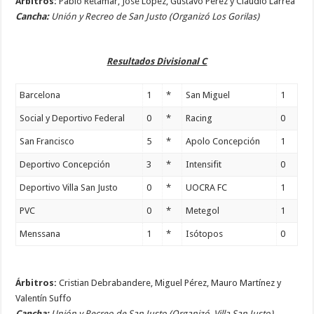
Árbitros:
Pablo Retamar, José López, Gustavo Pérez y Claudio Larrea
Cancha:
Unión y Recreo de San Justo (Organizó Los Gorilas)
Resultados Divisional C
Barcelona
1
*
San Miguel
1
Social y Deportivo Federal
0
*
Racing
0
San Francisco
5
*
Apolo Concepción
1
Deportivo Concepción
3
*
Intensifit
0
Deportivo Villa San Justo
0
*
UOCRA FC
1
PVC
0
*
Metegol
1
Menssana
1
*
Isótopos
0
Árbitros:
Cristian Debrabandere, Miguel Pérez, Mauro Martínez y
Valentín Suffo
Cancha:
Unión y Recreo de San Justo (Organizó Villa San Justo)