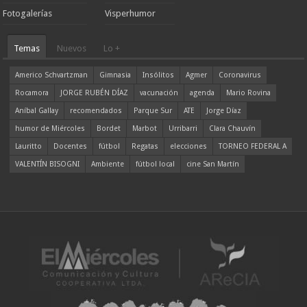
Fotogalerías
Visperhumor
Temas
Nuevos
Lo +
Americo Schvartzman
Gimnasia
Insólitos
Agmer
Coronavirus
Rocamora
JORGE RUBÉN DÍAZ
vacunación
agenda
Mario Rovina
Aníbal Gallay
recomendados
Parque Sur
ATE
Jorge Díaz
humor de Miércoles
Bordet
Marbot
Urribarri
Clara Chauvín
Lauritto
Docentes
fútbol
Regatas
elecciones
TORNEO FEDERAL A
VALENTÍN BISOGNI
Ambiente
fútbol local
cine San Martín