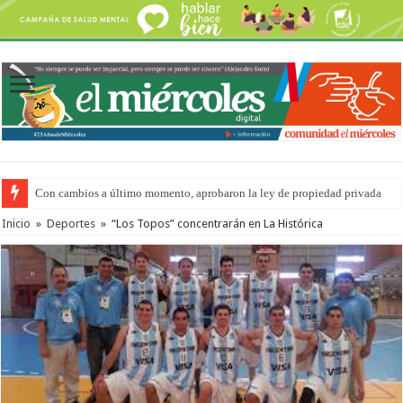
Con cambios a último momento, aprobaron la ley de propiedad privada
Inicio
»
Deportes
»
“Los Topos” concentrarán en La Histórica