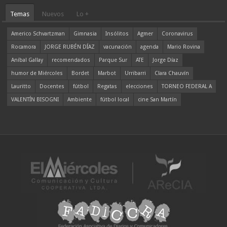
Temas
Nuevos
Lo +
Americo Schvartzman
Gimnasia
Insólitos
Agmer
Coronavirus
Rocamora
JORGE RUBÉN DÍAZ
vacunación
agenda
Mario Rovina
Aníbal Gallay
recomendados
Parque Sur
ATE
Jorge Díaz
humor de Miércoles
Bordet
Marbot
Urribarri
Clara Chauvín
Lauritto
Docentes
fútbol
Regatas
elecciones
TORNEO FEDERAL A
VALENTÍN BISOGNI
Ambiente
fútbol local
cine San Martín