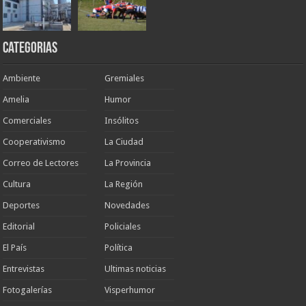
Categorias
Ambiente
Gremiales
Amelia
Humor
Comerciales
Insólitos
Cooperativismo
La Ciudad
Correo de Lectores
La Provincia
Cultura
La Región
Deportes
Novedades
Editorial
Policiales
El País
Política
Entrevistas
Ultimas noticias
Fotogalerías
Visperhumor