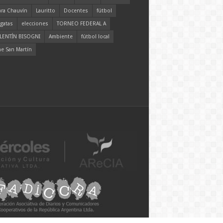
ara Chauvín
Lauritto
Docentes
fútbol
gatas
elecciones
TORNEO FEDERAL A
LENTÍN BISOGNI
Ambiente
fútbol local
ne San Martín