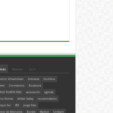
mas
Nuevos
Lo +
erico Schvartzman
Gimnasia
Insólitos
mer
Coronavirus
Rocamora
RGE RUBÉN DÍAZ
vacunación
agenda
rio Rovina
Aníbal Gallay
recomendados
rque Sur
ATE
Jorge Díaz
mor de Miércoles
Bordet
Marbot
Urribarri