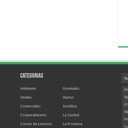
Categorias
Te
Ambiente
Gremiales
Am
Amelia
Humor
Ag
JO
Comerciales
Insólitos
Ma
Cooperativismo
La Ciudad
Pa
Correo de Lectores
La Provincia
hu