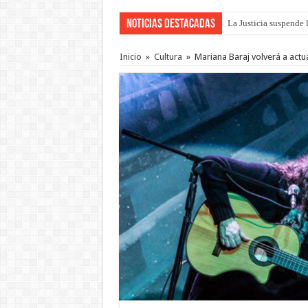
Noticias Destacadas
La Justicia suspende 
Se presentará la obra
Inicio
»
Cultura
»
Mariana Baraj volverá a actu