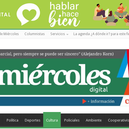
de Miércoles
Columnistas
Servicios
La agenda ¿A dónde ir? para este f
a
Política
Deportes
Cultura
Policiales
Ambiente
Cooperativi