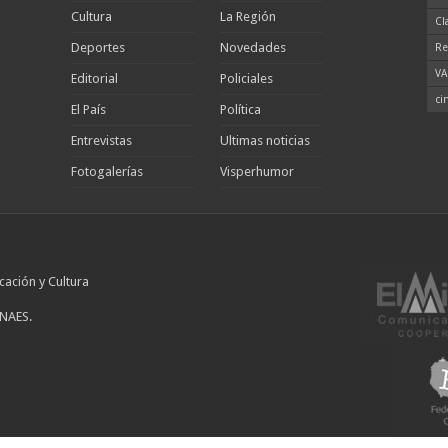
Cultura
La Región
Cl
Deportes
Novedades
Re
VA
Editorial
Policiales
ci
El País
Política
Entrevistas
Ultimas noticias
Fotogalerías
Visperhumor
cación y Cultura
INAES.