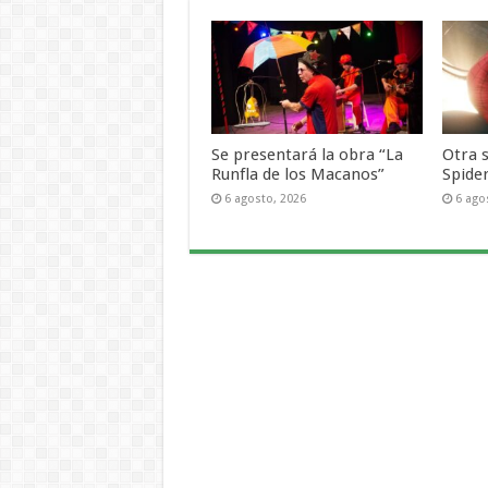
Se presentará la obra “La
Otra 
Runfla de los Macanos”
Spide
6 agosto, 2026
6 ago