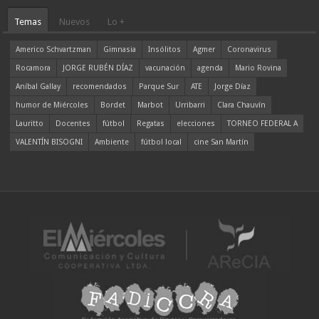
Temas
Nuevos
Lo +
Americo Schvartzman
Gimnasia
Insólitos
Agmer
Coronavirus
Rocamora
JORGE RUBÉN DÍAZ
vacunación
agenda
Mario Rovina
Aníbal Gallay
recomendados
Parque Sur
ATE
Jorge Díaz
humor de Miércoles
Bordet
Marbot
Urribarri
Clara Chauvín
Lauritto
Docentes
fútbol
Regatas
elecciones
TORNEO FEDERAL A
VALENTÍN BISOGNI
Ambiente
fútbol local
cine San Martín