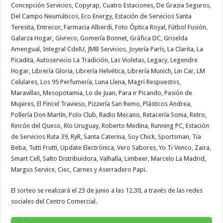
Concepción Servicios, Copyrap, Cuatro Estaciones, De Grazia Seguros,
Del Campo Neumáticos, Eco Energy, Estación de Servicios Santa
Teresita, Entrecor, Farmacia Alberdi, Foto Óptica Royal, Fútbol Fusión,
Galarza Hogar, Givreco, Gomería Bonnet, Gráfica DC, Griselda
Amengual, Integral CdelU, JMB Servicios, Joyería París, La Clarita, La
Picadita, Autoservicio La Tradición, Las Violetas, Legacy, Legendre
Hogar, Librería Gloria, Librería Helvética, Librería Munich, Lin Car, LM
Celulares, Los 95 Perfumería, Luna Llena, Magri Respuestos,
Maravillas, Mesopotamia, Lo de Juan, Para ir Picando, Pasión de
Mujeres, El Pincel Travieso, Pizzería San Remo, Plásticos Andrea,
Pollería Don Martín, Polo Club, Radio Mecano, Retacería Sonia, Retro,
Rincón del Queso, Río Uruguay, Roberto Medina, Running PC, Estación
de Servicios Ruta 39, RyR, Santa Caterina, Soy Chick, Sportsman, Tía
Beba, Tutti Frutti, Update Electrónica, Vero Sabores, Yo Ti Venco, Zaira,
Smart Cell, Salto Distribuidora, Valhalla, Limbeer, Marcelo La Madrid,
Margus Service, Ciec, Carnes y Aserradero Papi.
El sorteo se realizará el 23 de junio a las 12.30, a través de las redes
sociales del Centro Comercial.