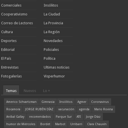
Comerciales
Insólitos
Cooperativismo
La Ciudad
Correo de Lectores
La Provincia
Cultura
La Región
Deportes
Novedades
Editorial
Policiales
El País
Política
Entrevistas
Ultimas noticias
Fotogalerías
Visperhumor
Temas
Nuevos
Lo +
Americo Schvartzman
Gimnasia
Insólitos
Agmer
Coronavirus
Rocamora
JORGE RUBÉN DÍAZ
vacunación
agenda
Mario Rovina
Aníbal Gallay
recomendados
Parque Sur
ATE
Jorge Díaz
humor de Miércoles
Bordet
Marbot
Urribarri
Clara Chauvín