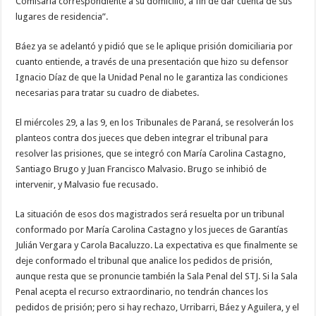
Comisaría correspondiente a su domicilio, a fin de dar cuenta de sus
lugares de residencia”.
Báez ya se adelantó y pidió que se le aplique prisión domiciliaria por
cuanto entiende, a través de una presentación que hizo su defensor
Ignacio Díaz de que la Unidad Penal no le garantiza las condiciones
necesarias para tratar su cuadro de diabetes.
El miércoles 29, a las 9, en los Tribunales de Paraná, se resolverán los
planteos contra dos jueces que deben integrar el tribunal para
resolver las prisiones, que se integró con María Carolina Castagno,
Santiago Brugo y Juan Francisco Malvasio. Brugo se inhibió de
intervenir, y Malvasio fue recusado.
La situación de esos dos magistrados será resuelta por un tribunal
conformado por María Carolina Castagno y los jueces de Garantías
Julián Vergara y Carola Bacaluzzo. La expectativa es que finalmente se
deje conformado el tribunal que analice los pedidos de prisión,
aunque resta que se pronuncie también la Sala Penal del STJ. Si la Sala
Penal acepta el recurso extraordinario, no tendrán chances los
pedidos de prisión; pero si hay rechazo, Urribarri, Báez y Aguilera, y el