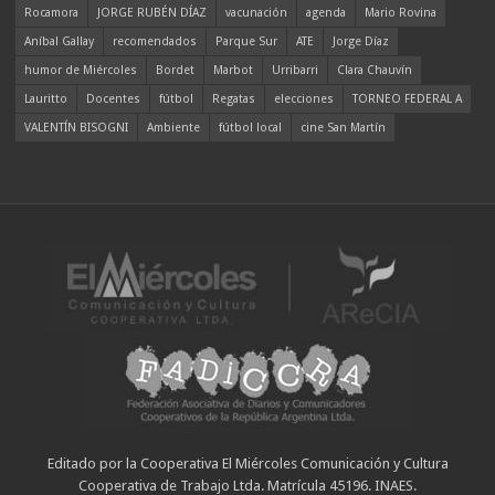
Rocamora
JORGE RUBÉN DÍAZ
vacunación
agenda
Mario Rovina
Aníbal Gallay
recomendados
Parque Sur
ATE
Jorge Díaz
humor de Miércoles
Bordet
Marbot
Urribarri
Clara Chauvín
Lauritto
Docentes
fútbol
Regatas
elecciones
TORNEO FEDERAL A
VALENTÍN BISOGNI
Ambiente
fútbol local
cine San Martín
Editado por la Cooperativa El Miércoles Comunicación y Cultura
Cooperativa de Trabajo Ltda. Matrícula 45196. INAES.