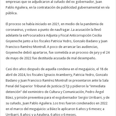
empresas que se adjudicaron al cuñado del ex gobernador, Juan
Pablo Aguilera, en la contratación de publicidad gubernamental en vía
pública.
El proceso se había iniciado en 2021, en medio de la pandemia de
coronavirus, y estuvo a punto de naufragar. La acusación la llevó
adelante la exProcuradora Adjunta y Fiscal Anticorrupción Cecilia
Goyeneche junto a los fiscales Patricia Yedro, Gonzalo Badano y Juan
Francisco Ramírez Montrull. A poco de arrancar las audiencias,
Goyeneche debió apartarse, fue sometida a un proceso de jury y el 24
de mayo de 2022 fue destituida acusada de mal desempeño.
Casi dos años después de aquella condena en el megajuicio, el 18 de
abril de 2024, los fiscales Ignacio Aramberry, Patricia Yedro, Gonzalo
Badano y Juan Francisco Ramírez Montrull se presentaron ante la Sala
Penal del Superior Tribunal de Justicia (STJ) y pidieron la “inmediata
detención” del exministro de Cultura y Comunicación, Pedro Ángel
Báez, y prisión preventiva para el exgobernador Sergio Urribarri, y de
su cuñado, Juan Pablo Aguilera. Los tres fueron condenados en 2022
en el marco del megajuicio: a Báez le aplicaron 6 años y 6 meses; a
Urribarri, 8 años; y a Aguilera, 6 años y 6 meses.