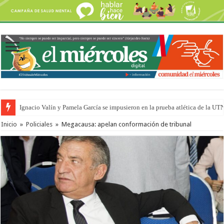
Ignacio Valín y Pamela García se impusieron en la prueba atlética de la UT
Traigo el litoral en mi canción: 100 años de Aníbal Sampayo
Inicio
»
Policiales
»
Megacausa: apelan conformación de tribunal