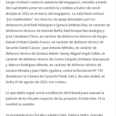
Sergio Urribarri contra la sentencia del megajuicio, remedio a través
del cual intentó poner en cuestión la condena a 8 años de cárcel
dictada en 2022 en el marco del megajuicio. La Sala Penal rechazó
“por inadmisibles” los recursos de queja articulados por los
defensores José Raúl Velázquez e Ignacio Esteban Díaz, en carácter de
defensores técnicos de Germán Buffa; Raúl Enrique Barrandeguy y
José Candelario Pérez, en carácter de defensores técnicos de Sergio
Daniel Urribarri; Emilio Fouces, en carácter de defensor técnico de
Gerardo Daniel Caruso; Juan Antonio Méndez, en carácter de
defensor técnico de Gustavo Rubén Tamay; Miguel Angel Cullen, en
carácter de defensor técnico de Corina Cargnel y Emiliano Giacopuzzi;
y Marcos Rodríguez Allende, en carácter de defensor técnico de
Luciana Almada y Juan Pablo Aguilera, contra la Resolución Nº 155
dictada por la Cámara de Casación Penal, Sala I, de esta ciudad, en
fecha 25 de agosto de 2023, con costas».
Lo que debía seguir era la constitución del tribunal para evacuar la
petición de los fiscales respecto de las prisiones. El miércoles 19 se
resolvió la cuestión.
Se presentaron los fiscales Leandro Dato, Patricia Yedro, Gonzalo