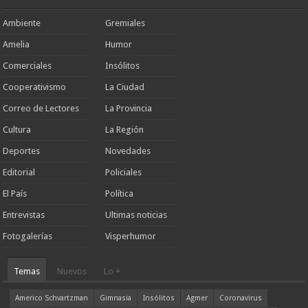
Ambiente
Gremiales
Amelia
Humor
Comerciales
Insólitos
Cooperativismo
La Ciudad
Correo de Lectores
La Provincia
Cultura
La Región
Deportes
Novedades
Editorial
Policiales
El País
Política
Entrevistas
Ultimas noticias
Fotogalerías
Visperhumor
Temas
Nuevos
Lo +
Americo Schvartzman
Gimnasia
Insólitos
Agmer
Coronavirus