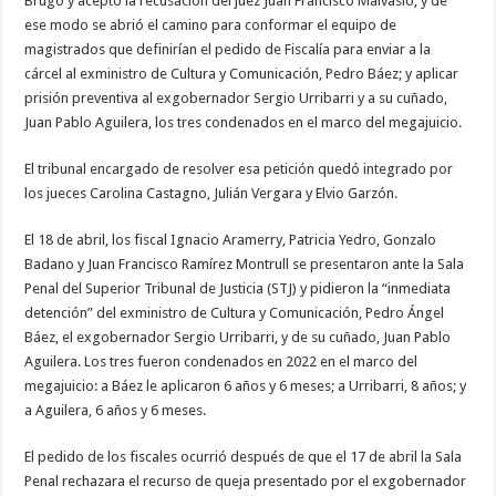
Brugo y aceptó la recusación del juez Juan Francisco Malvasio, y de
ese modo se abrió el camino para conformar el equipo de
magistrados que definirían el pedido de Fiscalía para enviar a la
cárcel al exministro de Cultura y Comunicación, Pedro Báez; y aplicar
prisión preventiva al exgobernador Sergio Urribarri y a su cuñado,
Juan Pablo Aguilera, los tres condenados en el marco del megajuicio.
El tribunal encargado de resolver esa petición quedó integrado por
los jueces Carolina Castagno, Julián Vergara y Elvio Garzón.
El 18 de abril, los fiscal Ignacio Aramerry, Patricia Yedro, Gonzalo
Badano y Juan Francisco Ramírez Montrull se presentaron ante la Sala
Penal del Superior Tribunal de Justicia (STJ) y pidieron la “inmediata
detención” del exministro de Cultura y Comunicación, Pedro Ángel
Báez, el exgobernador Sergio Urribarri, y de su cuñado, Juan Pablo
Aguilera. Los tres fueron condenados en 2022 en el marco del
megajuicio: a Báez le aplicaron 6 años y 6 meses; a Urribarri, 8 años; y
a Aguilera, 6 años y 6 meses.
El pedido de los fiscales ocurrió después de que el 17 de abril la Sala
Penal rechazara el recurso de queja presentado por el exgobernador