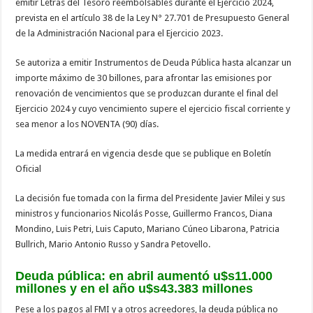
emitir Letras del Tesoro reembolsables durante el Ejercicio 2024,
prevista en el artículo 38 de la Ley N° 27.701 de Presupuesto General
de la Administración Nacional para el Ejercicio 2023.
Se autoriza a emitir Instrumentos de Deuda Pública hasta alcanzar un
importe máximo de 30 billones, para afrontar las emisiones por
renovación de vencimientos que se produzcan durante el final del
Ejercicio 2024 y cuyo vencimiento supere el ejercicio fiscal corriente y
sea menor a los NOVENTA (90) días.
La medida entrará en vigencia desde que se publique en Boletín
Oficial
La decisión fue tomada con la firma del Presidente Javier Milei y sus
ministros y funcionarios Nicolás Posse, Guillermo Francos, Diana
Mondino, Luis Petri, Luis Caputo, Mariano Cúneo Libarona, Patricia
Bullrich, Mario Antonio Russo y Sandra Petovello.
Deuda pública: en abril aumentó u$s11.000
millones y en el año u$s43.383 millones
Pese a los pagos al FMI y a otros acreedores, la deuda pública no