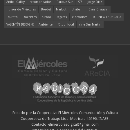
Aníbal Gallay
recomendados
Parque Sur
ATE
Jorge Díaz
humor de Miércoles
Bordet
Marbot
Urribarri
Clara Chauvín
Lauritto
Docentes
fútbol
Regatas
elecciones
TORNEO FEDERAL A
VALENTÍN BISOGNI
Ambiente
fútbol local
cine San Martín
Editado por la Cooperativa El Miércoles Comunicación y Cultura
Cooperativa de Trabajo Ltda. Matrícula 45196. INAES.
Contacto: elmiercolesdigital@gmail.com