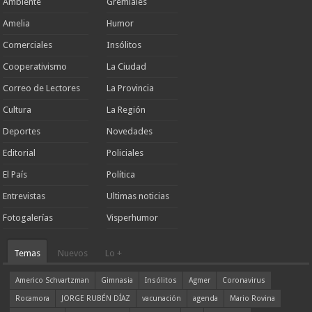
Ambiente
Gremiales
Amelia
Humor
Comerciales
Insólitos
Cooperativismo
La Ciudad
Correo de Lectores
La Provincia
Cultura
La Región
Deportes
Novedades
Editorial
Policiales
El País
Política
Entrevistas
Ultimas noticias
Fotogalerías
Visperhumor
Temas
Nuevos
Lo +
Americo Schvartzman
Gimnasia
Insólitos
Agmer
Coronavirus
Rocamora
JORGE RUBÉN DÍAZ
vacunación
agenda
Mario Rovina