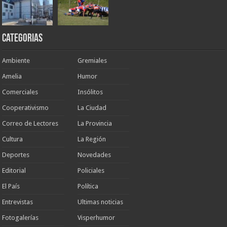
Categorias
Ambiente
Gremiales
Amelia
Humor
Comerciales
Insólitos
Cooperativismo
La Ciudad
Correo de Lectores
La Provincia
Cultura
La Región
Deportes
Novedades
Editorial
Policiales
El País
Política
Entrevistas
Ultimas noticias
Fotogalerías
Visperhumor