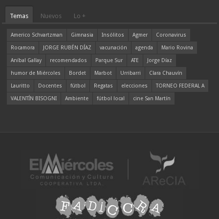
Temas
Nuevos
Lo +
Americo Schvartzman
Gimnasia
Insólitos
Agmer
Coronavirus
Rocamora
JORGE RUBÉN DÍAZ
vacunación
agenda
Mario Rovina
Aníbal Gallay
recomendados
Parque Sur
ATE
Jorge Díaz
humor de Miércoles
Bordet
Marbot
Urribarri
Clara Chauvín
Lauritto
Docentes
fútbol
Regatas
elecciones
TORNEO FEDERAL A
VALENTÍN BISOGNI
Ambiente
fútbol local
cine San Martín