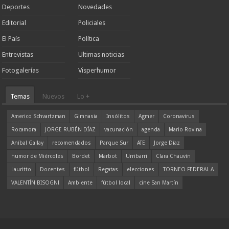
Deportes
Novedades
Editorial
Policiales
El País
Política
Entrevistas
Ultimas noticias
Fotogalerías
Visperhumor
Temas
Nuevos
Lo +
Americo Schvartzman
Gimnasia
Insólitos
Agmer
Coronavirus
Rocamora
JORGE RUBÉN DÍAZ
vacunación
agenda
Mario Rovina
Aníbal Gallay
recomendados
Parque Sur
ATE
Jorge Díaz
humor de Miércoles
Bordet
Marbot
Urribarri
Clara Chauvín
Lauritto
Docentes
fútbol
Regatas
elecciones
TORNEO FEDERAL A
VALENTÍN BISOGNI
Ambiente
fútbol local
cine San Martín