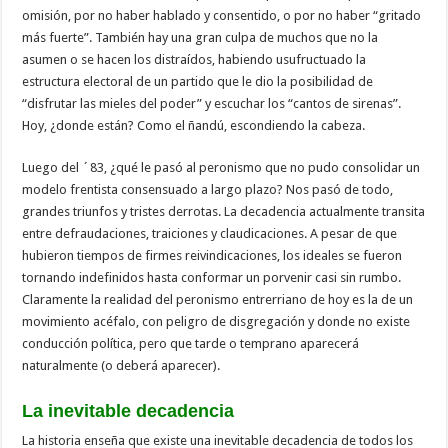
omisión, por no haber hablado y consentido, o por no haber “gritado
más fuerte”. También hay una gran culpa de muchos que no la
asumen o se hacen los distraídos, habiendo usufructuado la
estructura electoral de un partido que le dio la posibilidad de
“disfrutar las mieles del poder” y escuchar los “cantos de sirenas”.
Hoy, ¿donde están? Como el ñandú, escondiendo la cabeza.
Luego del ´83, ¿qué le pasó al peronismo que no pudo consolidar un
modelo frentista consensuado a largo plazo? Nos pasó de todo,
grandes triunfos y tristes derrotas. La decadencia actualmente transita
entre defraudaciones, traiciones y claudicaciones. A pesar de que
hubieron tiempos de firmes reivindicaciones, los ideales se fueron
tornando indefinidos hasta conformar un porvenir casi sin rumbo.
Claramente la realidad del peronismo entrerriano de hoy es la de un
movimiento acéfalo, con peligro de disgregación y donde no existe
conducción política, pero que tarde o temprano aparecerá
naturalmente (o deberá aparecer).
La inevitable decadencia
La historia enseña que existe una inevitable decadencia de todos los