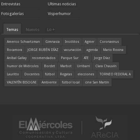
Entrevistas
Ultimas noticias
Fotogalerías
Visperhumor
Temas
Nuevos
Lo +
Americo Schvartzman
Gimnasia
Insólitos
Agmer
Coronavirus
Rocamora
JORGE RUBÉN DÍAZ
vacunación
agenda
Mario Rovina
Aníbal Gallay
recomendados
Parque Sur
ATE
Jorge Díaz
humor de Miércoles
Bordet
Marbot
Urribarri
Clara Chauvín
Lauritto
Docentes
fútbol
Regatas
elecciones
TORNEO FEDERAL A
VALENTÍN BISOGNI
Ambiente
fútbol local
cine San Martín