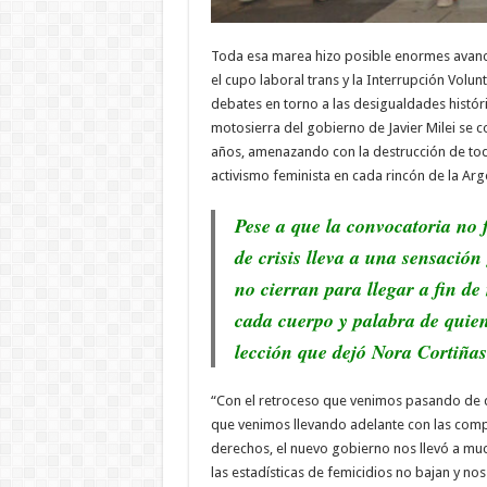
Toda esa marea hizo posible enormes avanc
el cupo laboral trans y la Interrupción Vol
debates en torno a las desigualdades históri
motosierra del gobierno de Javier Milei se co
años, amenazando con la destrucción de to
activismo feminista en cada rincón de la Ar
Pese a que la convocatoria no f
de crisis lleva a una sensació
no cierran para llegar a fin de
cada cuerpo y palabra de quien
lección que dejó Nora Cortiña
“Con el retroceso que venimos pasando de d
que venimos llevando adelante con las com
derechos, el nuevo gobierno nos llevó a m
las estadísticas de femicidios no bajan y no