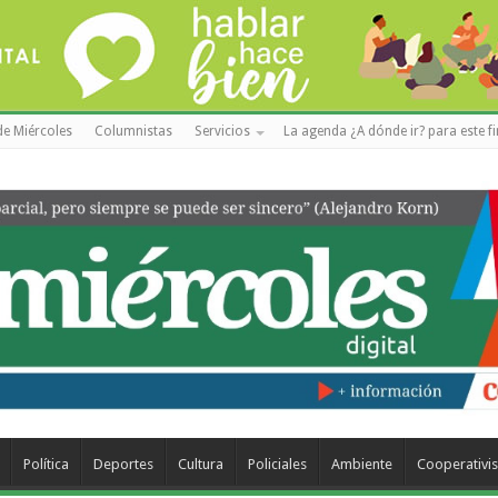
de Miércoles
Columnistas
Servicios
La agenda ¿A dónde ir? para este f
Política
Deportes
Cultura
Policiales
Ambiente
Cooperativi