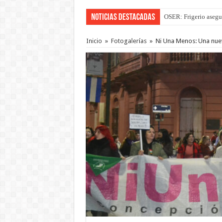
Noticias Destacadas
OSER: Frigerio asegu
Por primera vez hicie
Inicio
»
Fotogalerías
»
Ni Una Menos: Una nuev