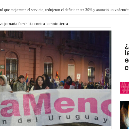
ró que mejoraron el servicio, redujeron el déficit en un 30% y anunció un vademé
ron una cirugía de reconstrucción torácica en el Hospital Urquiza
a jornada feminista contra la motosierra