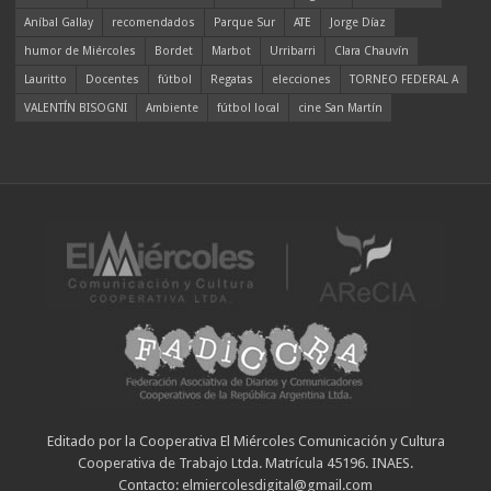
Aníbal Gallay
recomendados
Parque Sur
ATE
Jorge Díaz
humor de Miércoles
Bordet
Marbot
Urribarri
Clara Chauvín
Lauritto
Docentes
fútbol
Regatas
elecciones
TORNEO FEDERAL A
VALENTÍN BISOGNI
Ambiente
fútbol local
cine San Martín
Editado por la Cooperativa El Miércoles Comunicación y Cultura
Cooperativa de Trabajo Ltda. Matrícula 45196. INAES.
Contacto: elmiercolesdigital@gmail.com