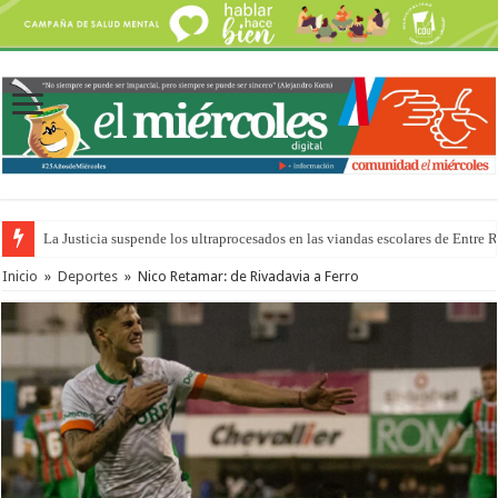
La Justicia suspende los ultraprocesados en las viandas escolares de Entre 
Se presentará la obra “La Runfla de los Macanos”
Inicio
»
Deportes
»
Nico Retamar: de Rivadavia a Ferro