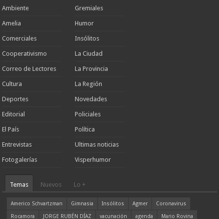
Ambiente
Gremiales
Amelia
Humor
Comerciales
Insólitos
Cooperativismo
La Ciudad
Correo de Lectores
La Provincia
Cultura
La Región
Deportes
Novedades
Editorial
Policiales
El País
Política
Entrevistas
Ultimas noticias
Fotogalerías
Visperhumor
Temas
Nuevos
Lo +
Americo Schvartzman
Gimnasia
Insólitos
Agmer
Coronavirus
Rocamora
JORGE RUBÉN DÍAZ
vacunación
agenda
Mario Rovina