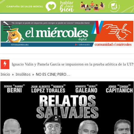
Ignacio Valín y Pamela García se impusieron en la prueba atlética de la UT
Inicio
»
Insólitos
»
NO ES CINE; PERO…