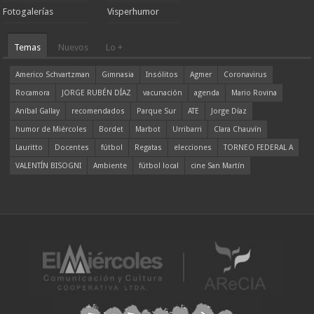
Fotogalerías
Visperhumor
Temas
Nuevos
Lo +
Americo Schvartzman
Gimnasia
Insólitos
Agmer
Coronavirus
Rocamora
JORGE RUBÉN DÍAZ
vacunación
agenda
Mario Rovina
Aníbal Gallay
recomendados
Parque Sur
ATE
Jorge Díaz
humor de Miércoles
Bordet
Marbot
Urribarri
Clara Chauvín
Lauritto
Docentes
fútbol
Regatas
elecciones
TORNEO FEDERAL A
VALENTÍN BISOGNI
Ambiente
fútbol local
cine San Martín