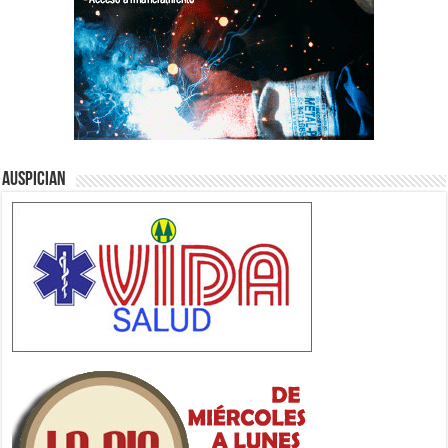
Auspician