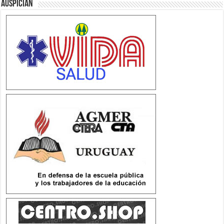
Auspician