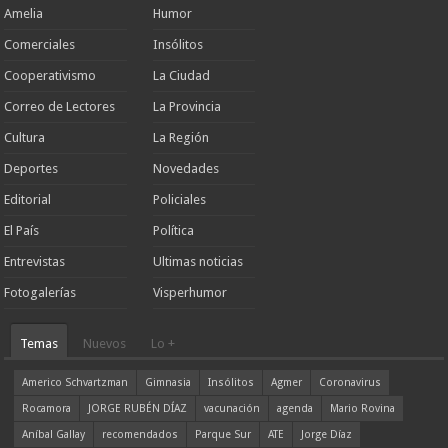
Amelia
Humor
Comerciales
Insólitos
Cooperativismo
La Ciudad
Correo de Lectores
La Provincia
Cultura
La Región
Deportes
Novedades
Editorial
Policiales
El País
Política
Entrevistas
Ultimas noticias
Fotogalerías
Visperhumor
Temas
Nuevos
Lo +
Americo Schvartzman
Gimnasia
Insólitos
Agmer
Coronavirus
Rocamora
JORGE RUBÉN DÍAZ
vacunación
agenda
Mario Rovina
Aníbal Gallay
recomendados
Parque Sur
ATE
Jorge Díaz