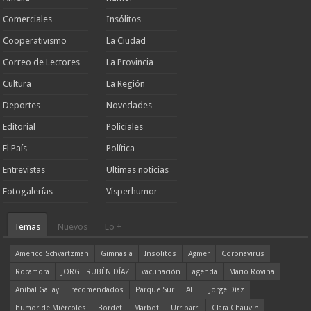
Comerciales
Insólitos
Cooperativismo
La Ciudad
Correo de Lectores
La Provincia
Cultura
La Región
Deportes
Novedades
Editorial
Policiales
El País
Política
Entrevistas
Ultimas noticias
Fotogalerías
Visperhumor
Temas
Nuevos
Lo +
Americo Schvartzman
Gimnasia
Insólitos
Agmer
Coronavirus
Rocamora
JORGE RUBÉN DÍAZ
vacunación
agenda
Mario Rovina
Aníbal Gallay
recomendados
Parque Sur
ATE
Jorge Díaz
humor de Miércoles
Bordet
Marbot
Urribarri
Clara Chauvín