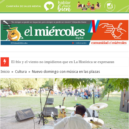
El frío y el viento no impidieron que en La Histórica se expresaran
OSER: Frigerio aseguró que mejoraron el servicio, redujeron el déficit e
Inicio
»
Cultura
»
Nuevo domingo con música en las plazas