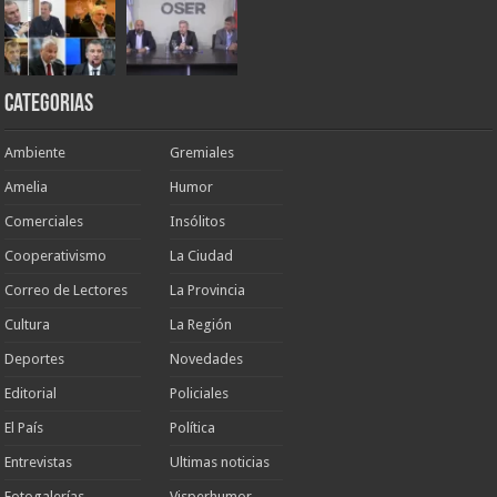
Categorias
Ambiente
Gremiales
Amelia
Humor
Comerciales
Insólitos
Cooperativismo
La Ciudad
Correo de Lectores
La Provincia
Cultura
La Región
Deportes
Novedades
Editorial
Policiales
El País
Política
Entrevistas
Ultimas noticias
Fotogalerías
Visperhumor