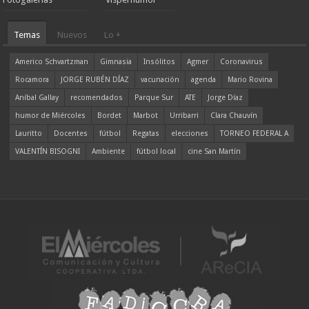
Temas
Nuevos
Lo +
Americo Schvartzman
Gimnasia
Insólitos
Agmer
Coronavirus
Rocamora
JORGE RUBÉN DÍAZ
vacunación
agenda
Mario Rovina
Aníbal Gallay
recomendados
Parque Sur
ATE
Jorge Díaz
humor de Miércoles
Bordet
Marbot
Urribarri
Clara Chauvín
Lauritto
Docentes
fútbol
Regatas
elecciones
TORNEO FEDERAL A
VALENTÍN BISOGNI
Ambiente
fútbol local
cine San Martín