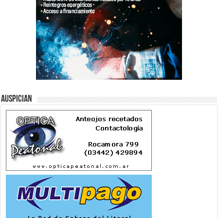
Auspician