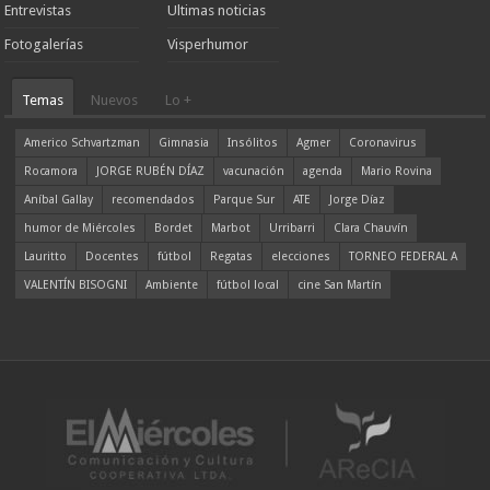
Entrevistas
Ultimas noticias
Fotogalerías
Visperhumor
Temas
Nuevos
Lo +
Americo Schvartzman
Gimnasia
Insólitos
Agmer
Coronavirus
Rocamora
JORGE RUBÉN DÍAZ
vacunación
agenda
Mario Rovina
Aníbal Gallay
recomendados
Parque Sur
ATE
Jorge Díaz
humor de Miércoles
Bordet
Marbot
Urribarri
Clara Chauvín
Lauritto
Docentes
fútbol
Regatas
elecciones
TORNEO FEDERAL A
VALENTÍN BISOGNI
Ambiente
fútbol local
cine San Martín