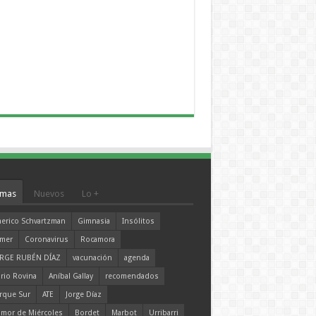
mas
Nuevos
Lo +
erico Schvartzman
Gimnasia
Insólitos
mer
Coronavirus
Rocamora
RGE RUBÉN DÍAZ
vacunación
agenda
rio Rovina
Aníbal Gallay
recomendados
rque Sur
ATE
Jorge Díaz
mor de Miércoles
Bordet
Marbot
Urribarri