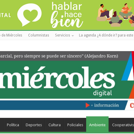
 de Miércoles
Columnistas
Servicios
La agenda ¿A dónde ir? para este 
a
Política
Deportes
Cultura
Policiales
Ambiente
Cooperativi