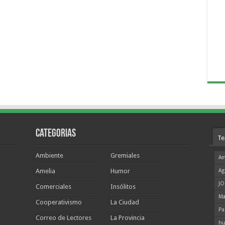
Categorias
Te
Ambiente
Gremiales
Am
Amelia
Humor
Ag
JO
Comerciales
Insólitos
Ma
Cooperativismo
La Ciudad
Pa
Correo de Lectores
La Provincia
hu