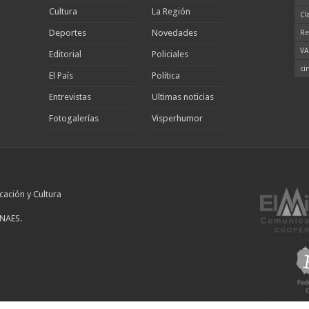
Cultura
La Región
Cl
Deportes
Novedades
Re
VA
Editorial
Policiales
ci
El País
Política
Entrevistas
Ultimas noticias
Fotogalerías
Visperhumor
cación y Cultura
INAES.