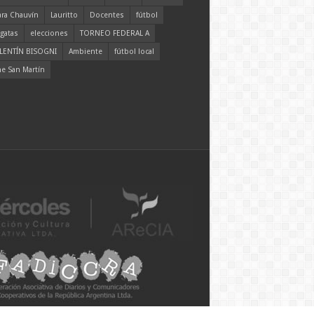
ara Chauvín
Lauritto
Docentes
fútbol
gatas
elecciones
TORNEO FEDERAL A
LENTÍN BISOGNI
Ambiente
fútbol local
ne San Martín