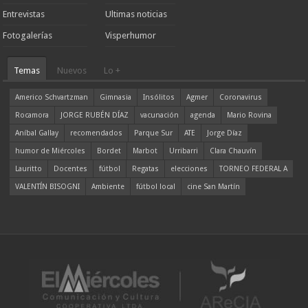
Entrevistas
Ultimas noticias
Fotogalerías
Visperhumor
Temas
Nuevos
Lo +
Americo Schvartzman
Gimnasia
Insólitos
Agmer
Coronavirus
Rocamora
JORGE RUBÉN DÍAZ
vacunación
agenda
Mario Rovina
Aníbal Gallay
recomendados
Parque Sur
ATE
Jorge Díaz
humor de Miércoles
Bordet
Marbot
Urribarri
Clara Chauvín
Lauritto
Docentes
fútbol
Regatas
elecciones
TORNEO FEDERAL A
VALENTÍN BISOGNI
Ambiente
fútbol local
cine San Martín