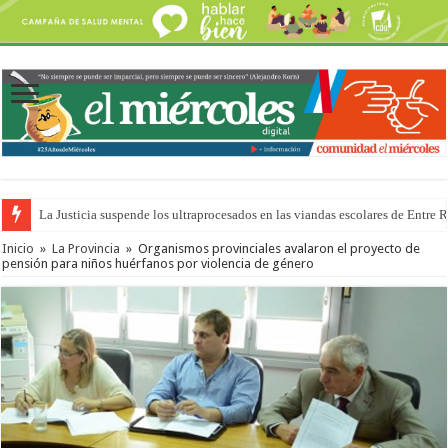
La Justicia suspende los ultraprocesados en las viandas escolares de Entre 
Se presentará la obra “La Runfla de los Macanos”
Inicio
»
La Provincia
»
Organismos provinciales avalaron el proyecto de
pensión para niños huérfanos por violencia de género