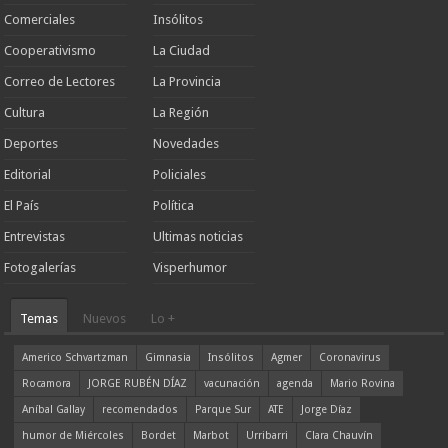
Comerciales
Insólitos
Cooperativismo
La Ciudad
Correo de Lectores
La Provincia
Cultura
La Región
Deportes
Novedades
Editorial
Policiales
El País
Política
Entrevistas
Ultimas noticias
Fotogalerías
Visperhumor
Temas
Nuevos
Lo +
Americo Schvartzman
Gimnasia
Insólitos
Agmer
Coronavirus
Rocamora
JORGE RUBÉN DÍAZ
vacunación
agenda
Mario Rovina
Aníbal Gallay
recomendados
Parque Sur
ATE
Jorge Díaz
humor de Miércoles
Bordet
Marbot
Urribarri
Clara Chauvín