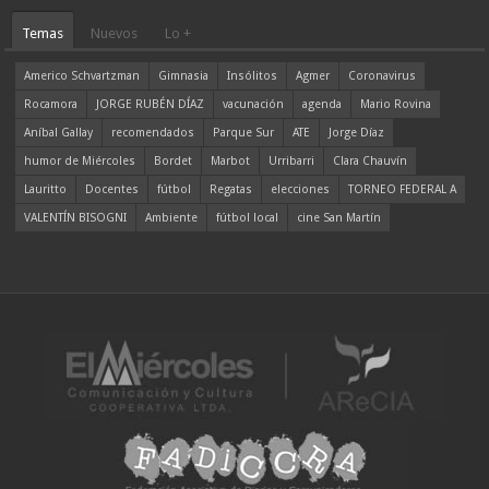
Temas
Nuevos
Lo +
Americo Schvartzman
Gimnasia
Insólitos
Agmer
Coronavirus
Rocamora
JORGE RUBÉN DÍAZ
vacunación
agenda
Mario Rovina
Aníbal Gallay
recomendados
Parque Sur
ATE
Jorge Díaz
humor de Miércoles
Bordet
Marbot
Urribarri
Clara Chauvín
Lauritto
Docentes
fútbol
Regatas
elecciones
TORNEO FEDERAL A
VALENTÍN BISOGNI
Ambiente
fútbol local
cine San Martín