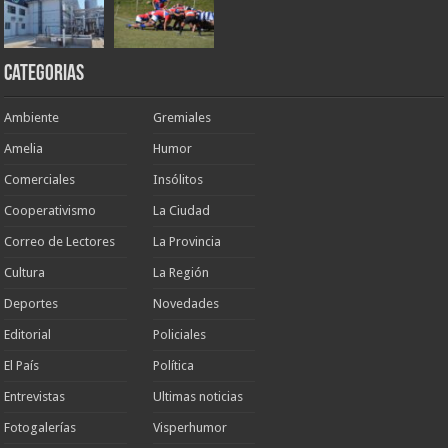
Categorias
Ambiente
Gremiales
Amelia
Humor
Comerciales
Insólitos
Cooperativismo
La Ciudad
Correo de Lectores
La Provincia
Cultura
La Región
Deportes
Novedades
Editorial
Policiales
El País
Política
Entrevistas
Ultimas noticias
Fotogalerías
Visperhumor