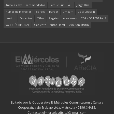
Aníbal Gallay
recomendados
Parque Sur
ATE
Jorge Díaz
humor de Miércoles
Bordet
Marbot
Urribarri
Clara Chauvín
Lauritto
Docentes
fútbol
Regatas
elecciones
TORNEO FEDERAL A
VALENTÍN BISOGNI
Ambiente
fútbol local
cine San Martín
Editado por la Cooperativa El Miércoles Comunicación y Cultura
Cooperativa de Trabajo Ltda. Matrícula 45196. INAES.
Contacto: elmiercolesdigital@gmail.com