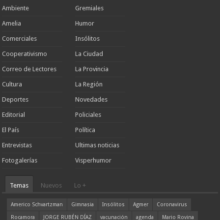
Ambiente
Gremiales
Amelia
Humor
Comerciales
Insólitos
Cooperativismo
La Ciudad
Correo de Lectores
La Provincia
Cultura
La Región
Deportes
Novedades
Editorial
Policiales
El País
Política
Entrevistas
Ultimas noticias
Fotogalerías
Visperhumor
Temas
Nuevos
Lo +
Americo Schvartzman
Gimnasia
Insólitos
Agmer
Coronavirus
Rocamora
JORGE RUBÉN DÍAZ
vacunación
agenda
Mario Rovina