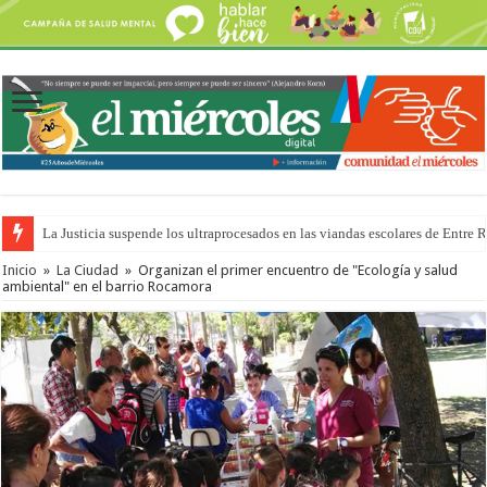
La Justicia suspende los ultraprocesados en las viandas escolares de Entre 
Se presentará la obra “La Runfla de los Macanos”
Inicio
»
La Ciudad
»
Organizan el primer encuentro de "Ecología y salud
ambiental" en el barrio Rocamora