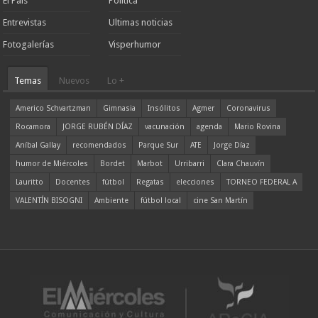
El País
Política
Entrevistas
Ultimas noticias
Fotogalerías
Visperhumor
Temas
Nuevos
Lo +
Americo Schvartzman
Gimnasia
Insólitos
Agmer
Coronavirus
Rocamora
JORGE RUBÉN DÍAZ
vacunación
agenda
Mario Rovina
Aníbal Gallay
recomendados
Parque Sur
ATE
Jorge Díaz
humor de Miércoles
Bordet
Marbot
Urribarri
Clara Chauvín
Lauritto
Docentes
fútbol
Regatas
elecciones
TORNEO FEDERAL A
VALENTÍN BISOGNI
Ambiente
fútbol local
cine San Martín