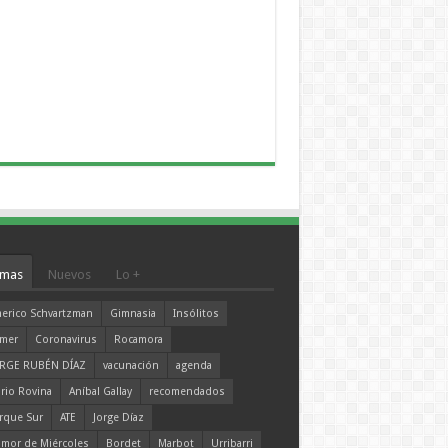
mas
Nuevos
Lo +
erico Schvartzman
Gimnasia
Insólitos
mer
Coronavirus
Rocamora
RGE RUBÉN DÍAZ
vacunación
agenda
rio Rovina
Aníbal Gallay
recomendados
rque Sur
ATE
Jorge Díaz
mor de Miércoles
Bordet
Marbot
Urribarri