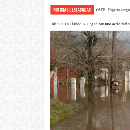
Noticias Destacadas
OSER: Frigerio asegu
La Justicia suspende 
Inicio
»
La Ciudad
»
Organizan una actividad s