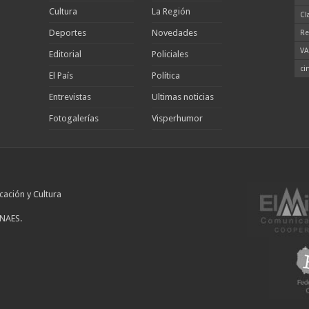
Cultura
La Región
Cl
Deportes
Novedades
Re
VA
Editorial
Policiales
ci
El País
Política
Entrevistas
Ultimas noticias
Fotogalerías
Visperhumor
cación y Cultura
INAES.