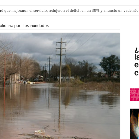
ró que mejoraron el servicio, redujeron el déficit en un 30% y anunció un vademé
los ultraprocesados en las viandas escolares de Entre Ríos
olidaria para los inundados