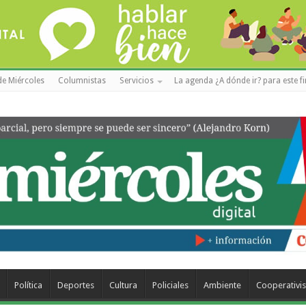
de Miércoles
Columnistas
Servicios
La agenda ¿A dónde ir? para este f
Política
Deportes
Cultura
Policiales
Ambiente
Cooperativi