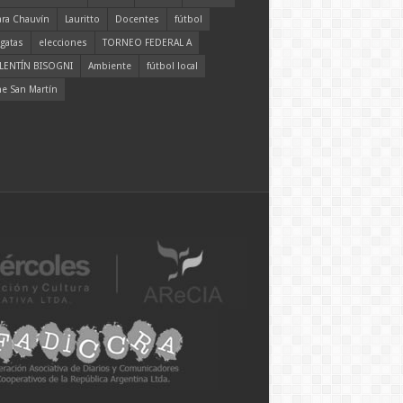
ara Chauvín
Lauritto
Docentes
fútbol
gatas
elecciones
TORNEO FEDERAL A
LENTÍN BISOGNI
Ambiente
fútbol local
ne San Martín