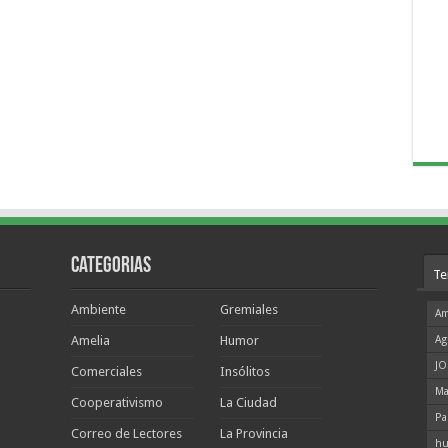
Categorias
Te
Ambiente
Gremiales
Am
Amelia
Humor
Ag
JO
Comerciales
Insólitos
Ma
Cooperativismo
La Ciudad
Pa
Correo de Lectores
La Provincia
hu