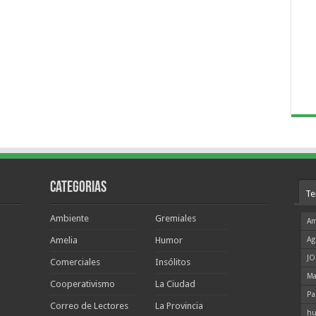
Categorias
Te
Ambiente
Gremiales
Am
Amelia
Humor
Ag
JO
Comerciales
Insólitos
Ma
Cooperativismo
La Ciudad
Pa
Correo de Lectores
La Provincia
hu