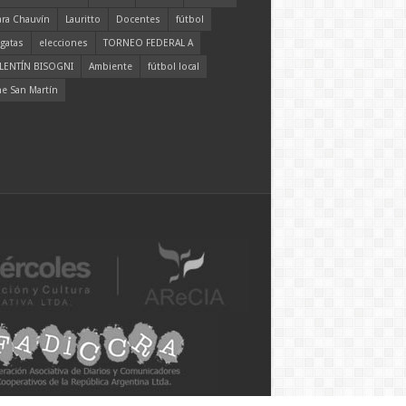
ara Chauvín
Lauritto
Docentes
fútbol
gatas
elecciones
TORNEO FEDERAL A
LENTÍN BISOGNI
Ambiente
fútbol local
ne San Martín