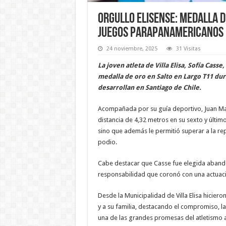
Orgullo elisense: medalla d
Juegos Parapanamericanos
24 noviembre, 2025
31 Visitas
La joven atleta de Villa Elisa, Sofía Cass
medalla de oro en Salto en Largo T11 du
desarrollan en Santiago de Chile.
Acompañada por su guía deportivo, Juan Mar
distancia de 4,32 metros en su sexto y último
sino que además le permitió superar a la rep
podio.
Cabe destacar que Casse fue elegida abande
responsabilidad que coronó con una actuació
Desde la Municipalidad de Villa Elisa hicieron
y a su familia, destacando el compromiso, la 
una de las grandes promesas del atletismo a