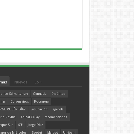
mas
Nuevos
Lo +
erico Schvartzman
Gimnasia
Insólitos
mer
Coronavirus
Rocamora
RGE RUBÉN DÍAZ
vacunación
agenda
rio Rovina
Aníbal Gallay
recomendados
rque Sur
ATE
Jorge Díaz
mor de Miércoles
Bordet
Marbot
Urribarri