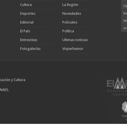
Cultura
La Región
Cl
Deportes
Novedades
Re
VA
Editorial
Policiales
ci
El País
Política
Entrevistas
Ultimas noticias
Fotogalerías
Visperhumor
cación y Cultura
INAES.