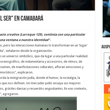
el ser" en Camabará
cio creativo (Larroque 129), continúa con una particular
, una ventana a nuestra identidad".
co, pero las interacciones humanas lo transforman en un 'lugar'
Ausp
ida", señalaron desde la organización.
un universo simbólico, que da lugar a una particular realidad.
escenográfico, de indumentaria y accesorios, de ritmos, de
resumen, de manifestaciones culturales, afloran emociones y
morísticos", explicaron.
orda la inmigración judía, donde el humor, la nostalgia, la
es que nos definen. Un mercader judío ensaya sus mejores
gos, gráciles danzas y recuerdos angustiantes. En ese contexto,
s", agregaron.