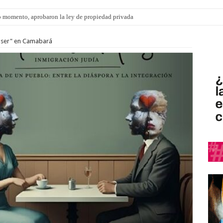
 momento, aprobaron la ley de propiedad privada
s: el 35% de los 90 niños, niñas y adolescentes que esperan una familia tiene CU
l ser" en Camabará