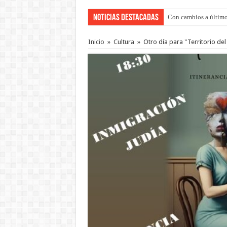
Noticias Destacadas
Con cambios a último
Adopción en Entre Río
Inicio
»
Cultura
»
Otro día para "Territorio de