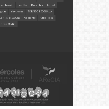
ara Chauvín
Lauritto
Docentes
fútbol
gatas
elecciones
TORNEO FEDERAL A
LENTÍN BISOGNI
Ambiente
fútbol local
ne San Martín