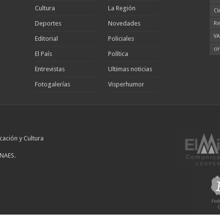
Cultura
La Región
Cl
Deportes
Novedades
Re
VA
Editorial
Policiales
ci
El País
Política
Entrevistas
Ultimas noticias
Fotogalerías
Visperhumor
cación y Cultura
INAES.