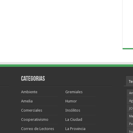
Categorias
Te
Ambiente
Gremiales
Am
Amelia
Humor
Ag
JO
Comerciales
Insólitos
Ma
Cooperativismo
La Ciudad
Pa
Correo de Lectores
La Provincia
hu