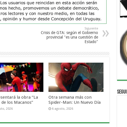
Siguiente
Crisis de GTA: según el Gobierno
provincial "es una cuestión de
Estado"
Segui
esentará la obra “La
Otra semana más con
a de los Macanos”
Spider-Man: Un Nuevo Día
sto, 2026
6 agosto, 2026