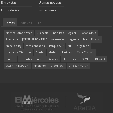
Entrevistas
Ultimas noticias
Fotogalerías
Visperhumor
Temas
Nuevos
Lo +
Americo Schvartzman
Gimnasia
Insólitos
Agmer
Coronavirus
Rocamora
JORGE RUBÉN DÍAZ
vacunación
agenda
Mario Rovina
Aníbal Gallay
recomendados
Parque Sur
ATE
Jorge Díaz
humor de Miércoles
Bordet
Marbot
Urribarri
Clara Chauvín
Lauritto
Docentes
fútbol
Regatas
elecciones
TORNEO FEDERAL A
VALENTÍN BISOGNI
Ambiente
fútbol local
cine San Martín