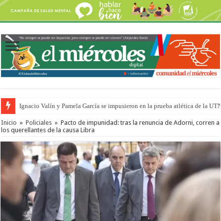
Ignacio Valín y Pamela García se impusieron en la prueba atlética de la UT
Traigo el litoral en mi canción: 100 años de Aníbal Sampayo
Inicio
»
Policiales
»
Pacto de impunidad: tras la renuncia de Adorni, corren a
los querellantes de la causa Libra