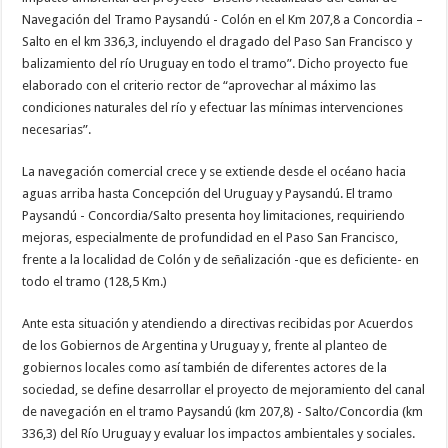
Navegación del Tramo Paysandú - Colón en el Km 207,8 a Concordia –
Salto en el km 336,3, incluyendo el dragado del Paso San Francisco y
balizamiento del río Uruguay en todo el tramo”. Dicho proyecto fue
elaborado con el criterio rector de “aprovechar al máximo las
condiciones naturales del río y efectuar las mínimas intervenciones
necesarias”.
La navegación comercial crece y se extiende desde el océano hacia
aguas arriba hasta Concepción del Uruguay y Paysandú. El tramo
Paysandú - Concordia/Salto presenta hoy limitaciones, requiriendo
mejoras, especialmente de profundidad en el Paso San Francisco,
frente a la localidad de Colón y de señalización -que es deficiente- en
todo el tramo (128,5 Km.)
Ante esta situación y atendiendo a directivas recibidas por Acuerdos
de los Gobiernos de Argentina y Uruguay y, frente al planteo de
gobiernos locales como así también de diferentes actores de la
sociedad, se define desarrollar el proyecto de mejoramiento del canal
de navegación en el tramo Paysandú (km 207,8) - Salto/Concordia (km
336,3) del Río Uruguay y evaluar los impactos ambientales y sociales.