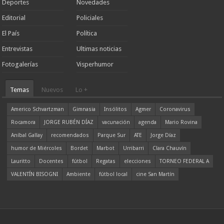
Deportes
Novedades
Editorial
Policiales
El País
Política
Entrevistas
Ultimas noticias
Fotogalerías
Visperhumor
Temas
Nuevos
Lo +
Americo Schvartzman
Gimnasia
Insólitos
Agmer
Coronavirus
Rocamora
JORGE RUBÉN DÍAZ
vacunación
agenda
Mario Rovina
Aníbal Gallay
recomendados
Parque Sur
ATE
Jorge Díaz
humor de Miércoles
Bordet
Marbot
Urribarri
Clara Chauvín
Lauritto
Docentes
fútbol
Regatas
elecciones
TORNEO FEDERAL A
VALENTÍN BISOGNI
Ambiente
fútbol local
cine San Martín